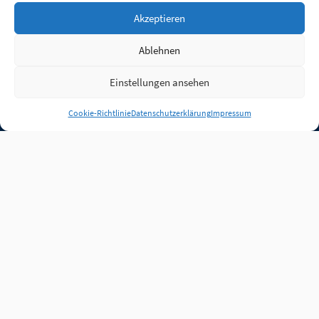
Akzeptieren
Ablehnen
Einstellungen ansehen
Anmelden
Cookie-Richtlinie
Datenschutzerklärung
Impressum
Jobs
Partner
FAQ
Quellen
Qualitätssicherung
WLO Beirat
Kontakt
Impressum
Datenschutz
Plug-in
Cookie-Richtlinie (EU)
Unsere Inhalte stehen
unter der Lizenz
CC BY
4.0
.
Für Inhalte von Partnern