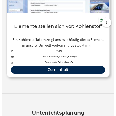
Elemente stellen sich vor: Kohlenstoff
Ein Kohlenstoffatom zeigt uns, wie häufig dieses Element
in unserer Umwelt vorkommt. Es steckt in der
namensgebenden Kohle, aber auch in den Zellen von
Video
Pflanzen und Tieren. Verknüpft mit Sauerstoff fliegt
Sachunterricht, Chemie, Biologie
Kohlenstoff auch durch die Luft.
Primarstufe, Sekundarstufe I
Zum Inhalt
Unterrichtsplanung