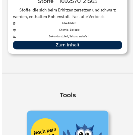
Stoffe__1692570121565
Stoffe, die sich beim Erhitzen zersetzen und schwarz
werden, enthalten Kohlenstoff. Fast alle Verbindungen mit
Kohlenstoff-Atomen zählt man zu den organischen
Arbeitsblatt
Stoffen. Auf diesem Arbeitsblatt können die Schüler*innen
Chemie, Biologie
ihr Wissen über organische Stoffe rekapitulieren.
Sekundarstufe I, Sekundarstufe II
Zum Inhalt
Tools