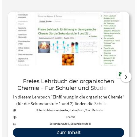
Freies Lehrbuch der organischen
Chemie – Für Schüler und Studenten
in diesem Lehrbuch “Einführung in die organische Chemie”
(für die Sekundarstufe 1 und 2) finden die Schüler*innen
viele Materialien, die sie aus dem Unterricht kennen und
Unterrichtsbaustein/-reihe, (Lehr-)Buch, Tool, Methoden
haben damit die Möglichkeit, jederzeit verpassten oder
Chemie
vergessenen Stoff nachzuholen.
Sekundarstufe I, Sekundarstufe II
Zum Inhalt