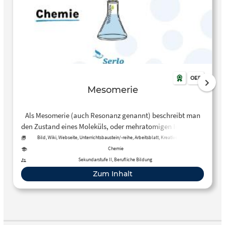
OER
Mesomerie
Als Mesomerie (auch Resonanz genannt) beschreibt man
den Zustand eines Moleküls, oder mehratomigen Ions, dass
dessen Strukturformel nicht …
Bild, Wiki, Webseite, Unterrichtsbaustein/-reihe, Arbeitsblatt, Kreative, offene
Aktivität, Tool, Kurs
Chemie
Sekundarstufe II, Berufliche Bildung
Zum Inhalt