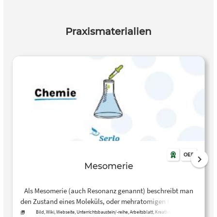
Praxismaterialien
OER
Mesomerie
Als Mesomerie (auch Resonanz genannt) beschreibt man
den Zustand eines Moleküls, oder mehratomigen Ions, dass
dessen Strukturformel nicht …
Bild, Wiki, Webseite, Unterrichtsbaustein/-reihe, Arbeitsblatt, Kreative, offene