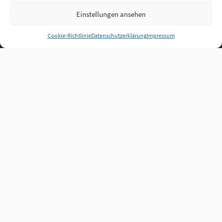
Einstellungen ansehen
Anmelden
Cookie-Richtlinie
Datenschutzerklärung
Impressum
Jobs
Partner
FAQ
Quellen
Qualitätssicherung
WLO Beirat
Kontakt
Impressum
Datenschutz
Plug-in
Cookie-Richtlinie (EU)
Unsere Inhalte stehen
unter der Lizenz
CC BY
4.0
.
Für Inhalte von Partnern
achten Sie bitte auf die
Lizenzbedingungen der
verlinkten Webseiten.