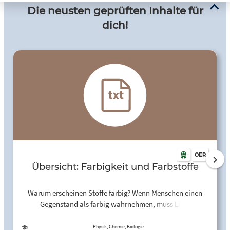
Die neusten geprüften Inhalte für
dich!
OER
Übersicht: Farbigkeit und Farbstoffe
Warum erscheinen Stoffe farbig? Wenn Menschen einen
Gegenstand als farbig wahrnehmen, muss Licht
bestimmter Wellenlängen in ihr Sehorgan, das Auge,
gelangen. Dafür gibt es zwei Gründe: Der Gegenstand
Physik, Chemie, Biologie