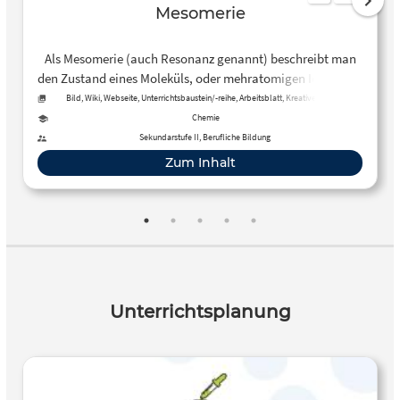
Mesomerie
Als Mesomerie (auch Resonanz genannt) beschreibt man
den Zustand eines Moleküls, oder mehratomigen Ions, dass
dessen Strukturformel nicht …
Bild, Wiki, Webseite, Unterrichtsbaustein/-reihe, Arbeitsblatt, Kreative, offene
Aktivität, Tool, Kurs
Chemie
Sekundarstufe II, Berufliche Bildung
Zum Inhalt
Unterrichtsplanung