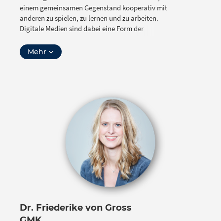
einem gemeinsamen Gegenstand kooperativ mit
anderen zu spielen, zu lernen und zu arbeiten.
Digitale Medien sind dabei eine Form der
Unterstützung.”
Mehr
Prof. Dr. Frank J. Müller, Juniorprofessor an der
Universität Bremen für inklusive Pädagogik mit den
Schwerpunkten Geistige Entwicklung und Lernen.
Er arbeitet zu Unterstützungsmöglichkeiten für
Lehrkräfte in heterogenen Lerngruppen durch
inklusive Open Educational Resources und zu OER für
die Lehrer_innenbildung.
Foto: cc-by
lt.org
– Sebastian Neumann
Dr. Friederike von Gross
GMK