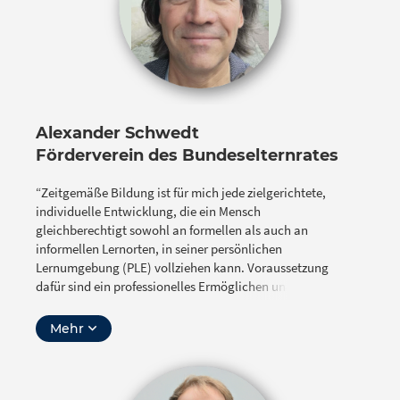
Alexander Schwedt
Förderverein des Bundeselternrates
“Zeitgemäße Bildung ist für mich jede zielgerichtete,
individuelle Entwicklung, die ein Mensch
gleichberechtigt sowohl an formellen als auch an
informellen Lernorten, in seiner persönlichen
Lernumgebung (PLE) vollziehen kann. Voraussetzung
dafür sind ein professionelles Ermöglichen und
Begleiten sowie eine objektive Erfassung seines
aktuellen Kompetenzstandes ohne
Mehr
Bewertung/Benotung.”
Alexander Schwedt ist als Vater in schulischen
Gremien, wie dem Bundeselternrat, und beruflich im