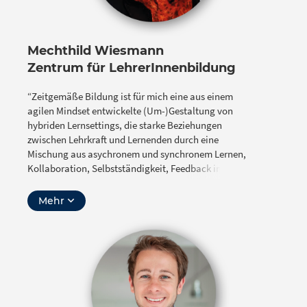
Mechthild Wiesmann
Zentrum für LehrerInnenbildung
“Zeitgemäße Bildung ist für mich eine aus einem
agilen Mindset entwickelte (Um-)Gestaltung von
hybriden Lernsettings, die starke Beziehungen
zwischen Lehrkraft und Lernenden durch eine
Mischung aus asychronem und synchronem Lernen,
Kollaboration, Selbstständigkeit, Feedback in allen
Facetten und lernzielorientiert eingesetzter Technik
fördert.”
Mehr
Meggi Wiesmann ist Mitarbeiterin in der AG Digitale
Lehre im Zentrum für LehrerInnenbildung der
Universität zu Köln (ZfL Köln) und seit Gründung des
Universitätsverbund digiLL 2016 in der Entwicklung
von kosten- und zugangsfreien OER-Lernmodulen zur
Förderung der digitalisierungsbezogenen,
mediendidaktischen und -pädagogischen