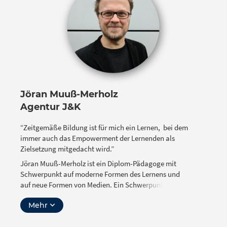
Bereich digital unterstützter Prozesse als auch in der
Entwicklungsförderung von Kindern und
Jugendlichen, in und außerhalb von Schule, aktiv. Er
engagiert sich darüber hinaus seit vielen Jahren in
verschiedenen Verbünden und Netzwerken zu
moderner und digital unterstützter Bildung (z.B. BfB,
FBD, Initiative D21). Seine Schwerpunkte in der
Beiratsarbeit sind Bildungsgerechtigkeit und
Barrierefreiheit beim Zugang zu OER-Materialien.
Jöran Muuß-Merholz
Agentur J&K
“Zeitgemäße Bildung ist für mich ein Lernen, bei dem
immer auch das Empowerment der Lernenden als
Zielsetzung mitgedacht wird.”
Jöran Muuß-Merholz ist ein Diplom-Pädagoge mit
Schwerpunkt auf moderne Formen des Lernens und
auf neue Formen von Medien. Ein Schwerpunkt der
Arbeit von Jöran und seiner Agentur J&K liegt im
Mehr
Bereich Offenheit und Open Educational Resources
(OER). Dazu gehören insbesondere die seit 2012