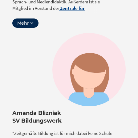
Sprach- und Mediendidaktik. Außerdem ist sie
Mitglied im Vorstand der
Zentrale für
Unterrichtsmedien im Internet e.V.
und leitet das
internationale Weiterbildungsprojekt
Mehr
„
Themenreihe: Deutsch digital
“ für Lehrkräfte aus
Mittel- und Südosteuropa.
Amanda Blizniak
SV Bildungswerk
“Zeitgemäße Bildung ist für mich dabei keine Schule