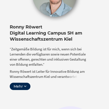
Kompetenzen der Lehramtsstudierenden, Lehrenden
im Vorbereitungsdienst, ausgebildeten Lehrer/-innen
und Dozierenden aktiv. Zuvor war sie 15 Jahre in der
freien Wirtschaft bei Medienagenturen,
Großkonzernen und kleineren Unternehmen als
Ronny Röwert
konzeptionelle, inhaltliche und technische
Digital Learning Campus SH am
Entwicklerin von Lernmodulen und anderen -
Wissenschaftszentrum Kiel
materialien tätig.
Als ausgebildete Grundschullehrerin unterstützt sie
“Zeitgemäße Bildung ist für mich, wenn sich bei
im ZfL Köln zudem das Schulnetzwerk als Expertin zu
Lernenden die verfügbaren sowie neuen Potentiale
digitalem/hybridem Unterrichten und gestaltet als
einer offenen, gerechten und inklusiven Gestaltung
Referentin und Organisatorin mit ihren Erfahrungen
von Bildung entfalten.”
aus der freien Wirtschaft, der digitalen Lehre, ihren
Ronny Röwert ist Leiter für Innovative Bildung am
Schulerfahrungen sowie ihren Kenntnissen aus der
Wissenschaftszentrum Kiel und verantwortet dort den
Hochschuldidaktik Lehrer*innenfortbildungen,
Digital Learning Campus SH.
Netzwerktreffen und Inputvorträge.
Mehr