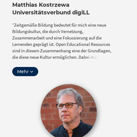
Matthias Kostrzewa
Universitätsverbund digiLL
“Zeitgemäße Bildung bedeutet für mich eine neue
Bildungskultur, die durch Vernetzung,
Zusammenarbeit und eine Fokussierung auf die
Lernenden geprägt ist. Open Educational Resources
sind in diesem Zusammenhang eine der Grundlagen,
die diese neue Kultur ermöglichen. Dabei machen sie
die Potentiale der Digitalität sichtbar und
ermöglichen eine gemeinsame Gestaltung von
Mehr
Lernprozessen zwischen Lernenden, Lehrenden und
Gesellschaft.”
Matthias Kostrzewa ist Digitalisierungsbeauftragter
für die Lehrerbildung an der Ruhr-Universität
Bochum. Er ist Mitgründer verschiedener OER-
Projekte, u.a. des Universitätsverbundes für digitales
Lehren und Lernen in der Lehrer/-innenbildung
(digiLL) sowie der Plattform OpenRUB. Zuvor
studierte er Mathematik und Erziehungswissenschaft
auf Lehramt und spezialisierte sich bereits im