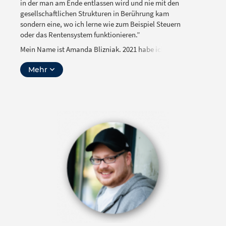
in der man am Ende entlassen wird und nie mit den
gesellschaftlichen Strukturen in Berührung kam
sondern eine, wo ich lerne wie zum Beispiel Steuern
oder das Rentensystem funktionieren.”
Mein Name ist Amanda Blizniak. 2021 habe ich mein
Abitur an einem Berliner Gymnasium absolviert. Dort
Mehr
bin ich 2015 mit in meine Schüler*innenvertretung
gekommen und habe mich seitdem in vielen
verschiedenen Bereichen engagiert. In der ganzen
Zeit habe ich gelernt, dass in unserem Lernstoff viel
zu wenig über das “spätere Leben” kommuniziert
wird. Seit 2019 bin ich im SV-Bildungswerk e.V. als
SV-Beraterin und versuche mit Seminaren
Jugendliche dazu zu ermutigen sich mit ihren
Rechten auseinanderzusetzen. Ab September 2021
werde ich ein Freiwilliges Ökologisches Jahr beim SV-
Bildungswerk e.V. machen.