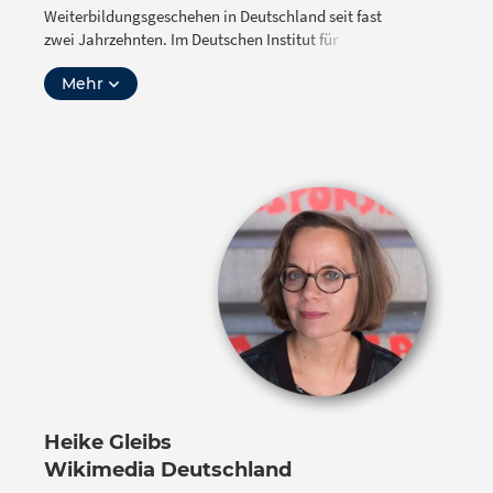
Weiterbildungsgeschehen in Deutschland seit fast
zwei Jahrzehnten. Im Deutschen Institut für
Erwachsenenbildung – Leibniz-Zentrum für
Mehr
Lebenslanges Lernen leitet er die Abteilung
Wissenstransfer und setzt sich dort für die Verbreitung
des OER-Gedankens in der Weiterbildung ein.
Foto: DIE / Marco Rothbrust
Heike Gleibs
Wikimedia Deutschland