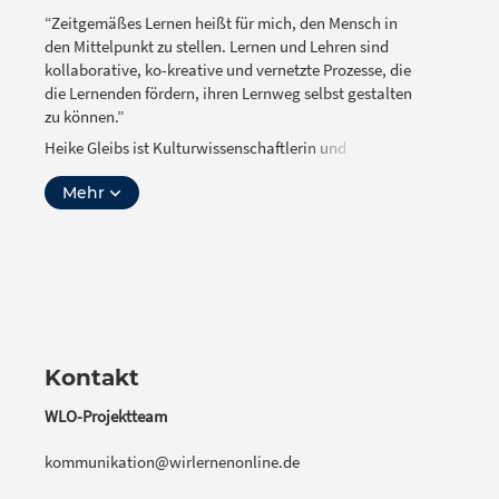
“Zeitgemäßes Lernen heißt für mich, den Mensch in
den Mittelpunkt zu stellen. Lernen und Lehren sind
kollaborative, ko-kreative und vernetzte Prozesse, die
die Lernenden fördern, ihren Lernweg selbst gestalten
zu können.”
Heike Gleibs ist Kulturwissenschaftlerin und
systemische Coachin mit Leidenschaft für Lernen,
Mehr
Wissen und Austausch. Seit vielen Jahren arbeitet sie
im gemeinnützigen Sektor. Sie hat u.a. bei Amnesty
International Kampagnenarbeit gemacht und bei der
Stiftung der Deutschen Wirtschaft ein
Stipendienprogramm für Lehramtsstudiererende
aufgebaut und geleitet. Bei Wikimedia Deutschland
setzt sie für den freien Zugang zu Wissen und Bildung
ein.
Kontakt
WLO-Projektteam
kommunikation@wirlernenonline.de