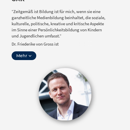
“Zeitgemäß ist Bildung ist für mich, wenn sie eine
ganzheitliche Medienbildung beinhaltet, die soziale,
kulturelle, politische, kreative und kritische Aspekte
im Sinne einer Persönlichkeitsbildung von Kindern
und Jugendlichen umfasst.”
Dr. Friederike von Gross ist
Erziehungswissenschaftlerin und seit vielen Jahre in
Mehr
Wissenschaft und Praxis der Medienbildung aktiv. Sie
lehrte und forschte an der Universität Bielefeld bevor
sie als Geschäftsführerin in die Gesellschaft für
Medienpädagogik und Kommunikationskultur (GMK)
wechselte.