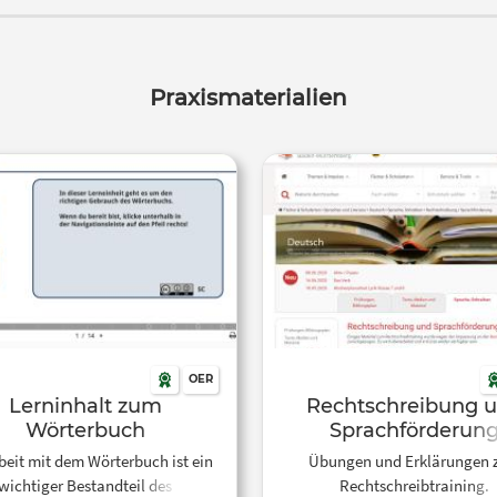
denn 1996 gab es eine gro
Rechtschreibreform. Manches
nach alter Rechtschreibung k
war, gilt heute nicht mehr. A
Praxismaterialien
Rechtschreibregeln gelten erst 
letzten Rechtschreibreform. A
der sogenannten alten
Rechtschreibung und neu
Rechtschreibung ist nicht imm
jeden ersichtlich, welch
Rechtschreibregel heute ang
werden sollte. Das Gute ist: B
Rechtschreibregeln ändern sic
und gelten damals wie heute. Du bist
auch an Geschichte interessier
schau doch mal bei musstew
OER
Geschichte vorbei. Hier dreht si
Lerninhalt zum
Rechtschreibung 
rund um geschichtliche The
Wörterbuch
Sprachförderun
Ständegesellschaft, Martin L
beit mit dem Wörterbuch ist ein
Übungen und Erklärungen
Weltkriege und Französis
wichtiger Bestandteil des
Rechtschreibtraining.
Revolution. Abonnier auch