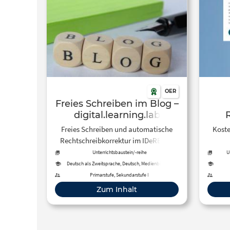
Schu
enthalt
Darum 
eure
einfac
diesem Video. 
auch 
OER
http:/
Freies Schreiben im Blog –
digital.learning.lab
Freies Schreiben und automatische
Kost
Rechtschreibkorrektur im IDeRBlog.
Recht
Unterrichtsbaustein/-reihe
U
Gymna
Deutsch als Zweitsprache, Deutsch, Medienbildung
einfac
Primarstufe, Sekundarstufe I
Zum Inhalt