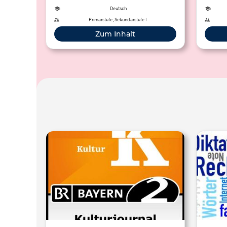
Innovationen. Lernen Sie das
Deutsch
Leßmann-Konzept kennen.
Primarstufe, Sekundarstufe I
Zum Inhalt