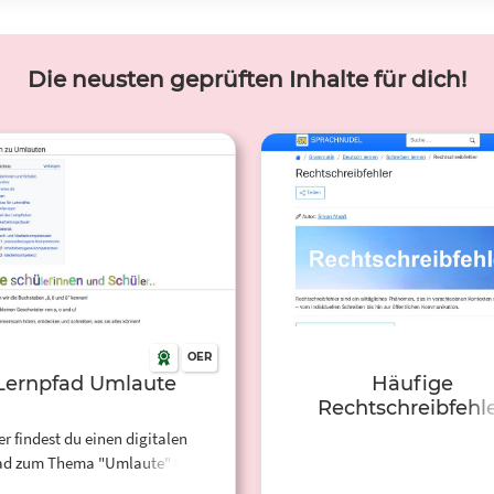
Die neusten geprüften Inhalte für dich!
OER
Lernpfad Umlaute
Häufige
Rechtschreibfehl
er findest du einen digitalen
ad zum Thema "Umlaute" für die
1./2. Klasse.