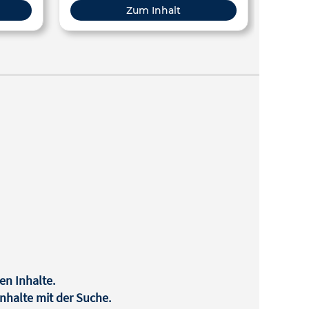
load
kann von Niveaustufe zu Niveaustufe
Zum Inhalt
pfehlen,
weitervervollständigt werden.
örende
te.
en Inhalte.
halte mit der Suche.