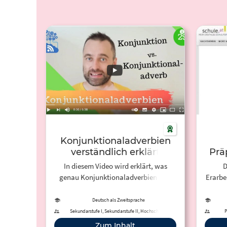
Konjunktionaladverbien
verständlich erklärt
Prä
In diesem Video wird erklärt, was
D
genau Konjunktionaladverbien sind
Erarbe
und was sie von Konjunktionen
Präposi
unterscheidet.
Klas
Deutsch als Zweitsprache
Kle
Sekundarstufe I, Sekundarstufe II, Hochschule,
P
Erwachsenenbildung
Arbeit
Zum Inhalt