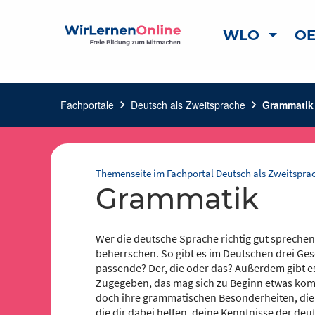
WLO
OE
Fachportale
chevron_right
Deutsch als Zweitsprache
chevron_right
Grammatik
Themenseite im Fachportal Deutsch als Zweitspra
Grammatik
Wer die deutsche Sprache richtig gut spreche
beherrschen. So gibt es im Deutschen drei Gesc
passende? Der, die oder das? Außerdem gibt es d
Zugegeben, das mag sich zu Beginn etwas komp
doch ihre grammatischen Besonderheiten, die sc
die dir dabei helfen, deine Kenntnisse der de