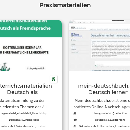
Praxismaterialien
terrichtsmaterialien
mein-deutschbuch.
Deutsch als
Deutsch lernen
Fremdsprache
Materialsammlung zu den
Mein-deutschbuch.de ist eine s
hiedensten Themen des Alltags
sortiertes Online-Nachschlage
2). Zu beachten ist: Es handelt
der deutschen Grammati
ungsmaterial, Arbeitsblatt, Unterrichtsplan
Übungsmaterial, Quelle, Kurs
 bei dieser Materialsammlung,
Nebenanschaulichen Erkläru
Deutsch als Zweitsprache
Deutsch als Zweitsprache
nicht um einen kompletten
gibt es Online-Übungsmateriali
undarstufe I, Sekundarstufe II, Hochschule,
Sekundarstufe II, Hochschule, Erwachsene