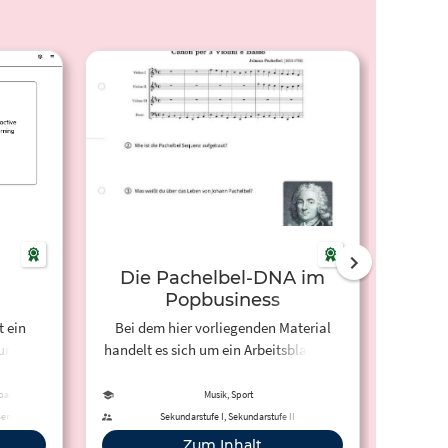
Die Pachelbel-DNA im
Ver
Popbusiness
t ein
Bei dem hier vorliegenden Material
ur
handelt es sich um ein Arbeitsblatt mit
Deutsc
hreren
dem Titel "Die Pachelbel-DNA im
die Ve
ch,
Unterricht" von Julietta Fink" eignet
Spanisch
Musik, Sport
ch und
sich zur weitgehend selbständigen
Berufliche
Sekundarstufe I, Sekundarstufe II
aktive
Erarbeitung des Phänomens der
Zum Inhalt