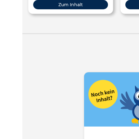
Erwachsenenbildung, Berufliche Bildung
Sprachkurs. Einige 
Zum Inhalt
sich
Teilnehmen
(A1),
für T