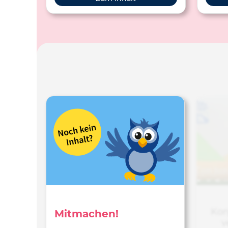
Spiele
Kon
Mitmachen!
v