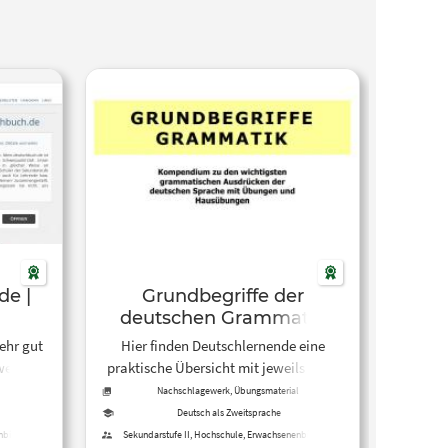
de |
Grundbegriffe der
deutschen Grammatik
ehr gut
Hier finden Deutschlernende eine
werk zur
praktische Übersicht mit jeweils einer
k.
Übung zu den wichtigsten
Nachschlagewerk, Übungsmaterial
ngen,
grammatischen Ausdrücken der
Deutsch als Zweitsprache
en, die
deutschen Sprache. Das Kompendium
nbildung,
Sekundarstufe II, Hochschule, Erwachsenenbildung