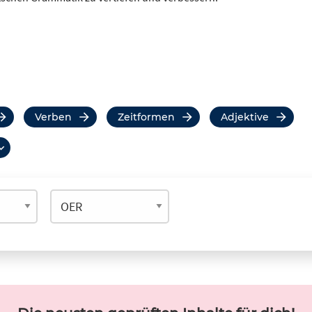
Verben
Zeitformen
Adjektive