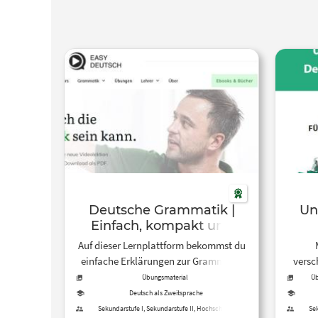
Deutsche Grammatik |
Un
Einfach, kompakt und
übersichtlich |
Auf dieser Lernplattform bekommst du
EasyGerman
einfache Erklärungen zur Grammatik
versc
der deutschen Sprache und kannst
(A1-A
Übungsmaterial
Üb
Übungen dazu als PDF herunterladen.
sich
Deutsch als Zweitsprache
Sekundarstufe I, Sekundarstufe II, Hochschule,
Sek