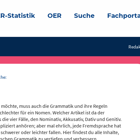
R-Statistik
OER
Suche
Fachporta
Redak
che:
n möchte, muss auch die Grammatik und ihre Regeln
hlechter für ein Nomen. Welcher Artikel ist da der
ie vier Fälle, den Nominativ, Akkusativ, Dativ und Genitiv.
liziert anhören; aber mal ehrlich, jede Fremdsprache hat
hwerer oder leichter fallen. Hier findest du alle Inhalte,
utschen Grammatik zu vertiefen und verbessern.