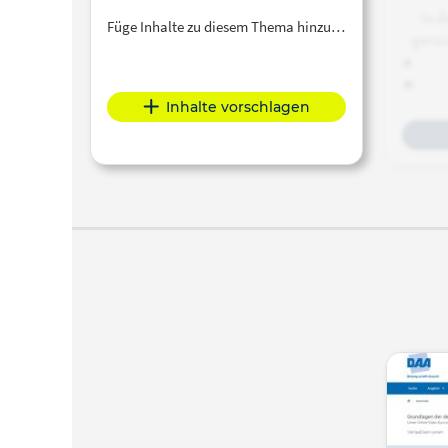
In d
Füge Inhalte zu diesem Thema hinzu…
genau
und
Inhalte vorschlagen