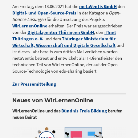
Am Freitag, dem 18.06.2021 hat die
metaVentis GmbH
den
Digital- und Open-Source-Preis
in der Kategorie
Open-
Source-Lösungen
für die Umsetzung des Projekts
WirLernenOnline
erhalten. Der Preis war ausgeschrieben
von der
Digitalagentur Thüringen GmbH
, dem
ITnet
Thüringen e. V.
und dem
Thüringer Ministerium für
Wirtschaft, Wissenschaft und Digitale Gesellschaft
und
ist dieses Jahr bereits zum dritten Mal verliehen worden.
metaVentis betreut und entwickelt als IT-Dienstleister den
technischen Teil von WirLernenOnline, der auf der Open-
Source-Technologie von edu-sharing basiert.
Zur Pressemitteilung
Neues von WirLernenOnline
WirLernenOnline und das
Bündnis Freie Bildung
berufen
neuen Beirat