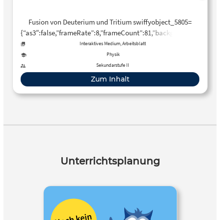
Fusion von Deuterium und Tritium swiffyobject_5805=
{“as3″:false,”frameRate”:8,”frameCount”:81,”backgroundColor”:-3
{“ymin”:0,”xmin”:0,”ymax”:6000,”xmax”:6000},”fileSize”:5402,”v…
Interaktives Medium, Arbeitsblatt
Physik
Sekundarstufe II
Zum Inhalt
Unterrichtsplanung