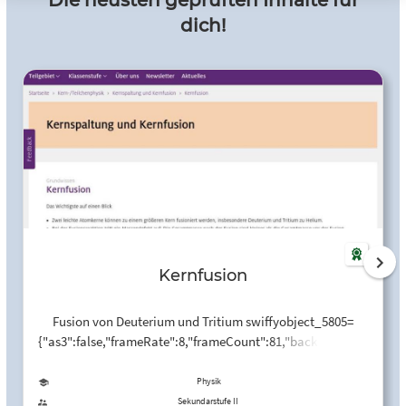
Die neusten geprüften Inhalte für
dich!
Kernfusion
Fusion von Deuterium und Tritium swiffyobject_5805=
{"as3":false,"frameRate":8,"frameCount":81,"backgroundColor":-
{"ymin":0,"xmin":0,"ymax":6000,"xmax":6000},"fileSize":5402,"v…
Physik
Sekundarstufe II