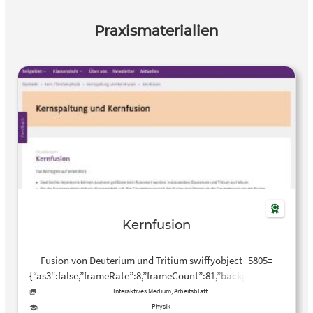
Praxismaterialien
Kernfusion
Fusion von Deuterium und Tritium swiffyobject_5805=
{“as3″:false,”frameRate”:8,”frameCount”:81,”backgroundColor”:-3
{“ymin”:0,”xmin”:0,”ymax”:6000,”xmax”:6000},”fileSize”:5402,”v…
Interaktives Medium, Arbeitsblatt
Physik