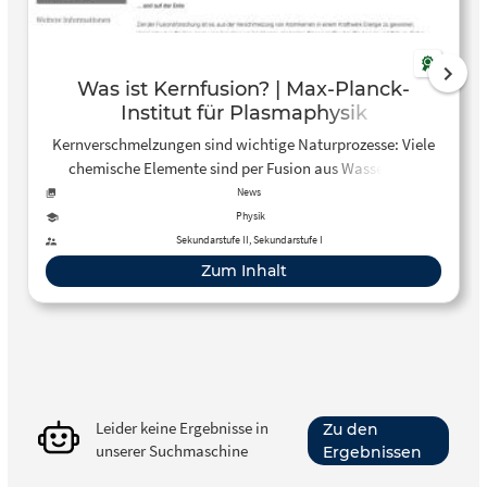
Was ist Kernfusion? | Max-Planck-
Institut für Plasmaphysik
Kernverschmelzungen sind wichtige Naturprozesse: Viele
chemische Elemente sind per Fusion aus Wasserstoff
entstanden; Fusion ist die Energiequelle von Sonne und
News
Sternen.
Physik
Sekundarstufe II, Sekundarstufe I
Zum Inhalt
Leider keine Ergebnisse in
Zu den
unserer Suchmaschine
Ergebnissen