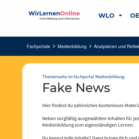
WLO
OE
Fachportale
chevron_right
Medienbildung
chevron_right
Analysieren und Reflek
Themenseite im Fachportal Medienbildung:
Fake News
Hier findest du zahlreiches kostenloses Materi
Neben sorgfältig ausgewählten Inhalten für jed
Medienbildung zum eigenständigen Lernen.
Du kennst tolle Inhalte? Dann bringe dich und 