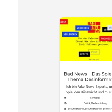
Bad News – Das Spie
Thema Desinforma
Ich bin Fake-News-Experte, u
Spiel den Bösewicht und misc
Internet mit Desinformatione
Lernspiel
Dein Ziel: Möglischt viele Fo
Politik, Medienbildung
gewinnen, ohne an Glaubwürd
Sekundarstufe I, Sekundarstufe II, Beruflic