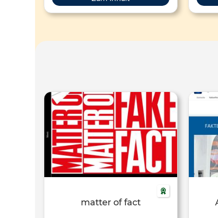
zugänglich sind. Ziel der Plattform ist
Ziel
es, die Qualität und ideologische
vielfä
Ausrichtung von Bildungsmaterialien
sowi
transparent zu machen und fundierte
Vor
Bewertungen zu ihrer fachlichen,
didaktischen und politischen
Unterri
Ausgewogenheit bereitzustellen. Die
es,
Inhalte werden von einem
kritis
interdisziplinären Redaktionsteam
geprüft und nach festen Kriterien
Ve
bewertet, die auf wissenschaftlichen
Standards beruhen. Die Seite ist
thematisch breit aufgestellt und
umfasst Materialien aus den Bereichen
Gesellschaft, Politik, Geschichte,
Naturwissenschaften und Ethik. Jedes
geprüfte Material wird mit einer
zusammenfassenden Einschätzung
sowie einer detaillierten Analyse
matter of fact
versehen, die sowohl Stärken als auch