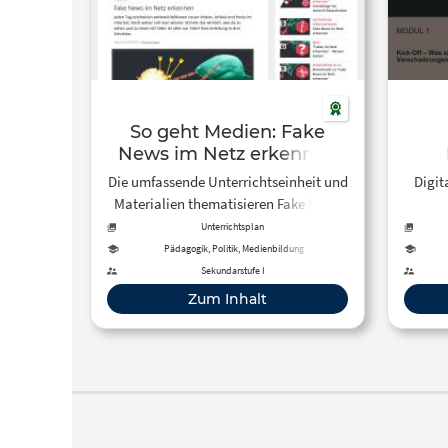
So geht Medien: Fake
News im Netz erkennen
Die umfassende Unterrichtseinheit und
Digit
Materialien thematisieren Fake News
und geben eine Anleitung, wie man in
Unterrichtsplan
drei Schritten Nachrichten hinterfragt
Pädagogik, Politik, Medienbildung
und Unwahrheiten und Lügen entlarvt.
Sekundarstufe I
Du kannst Arbeitsblätter downloaden
Zum Inhalt
oder deinen Schüler:innen Videos zur
Veranschaulichung zeigen.