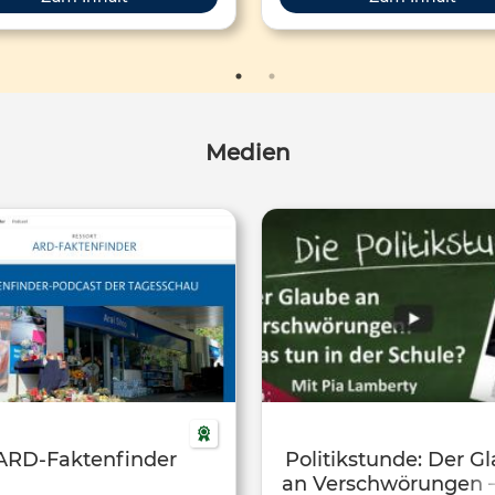
gruppen arbeiten. Sie umfasst
ltig einsetzbare Lernmaterialien
e ein Kurskonzept, das einen
schlag für die Umsetzung im
Rahmen von sechs
chtseinheiten bereithält. Ziel ist
Medien
 die Medienkompetenz und die
che Urteilskraft junger Menschen
in Bezug auf
rschwörungserzählungen zu
stärken.
ARD-Faktenfinder
Politikstunde: Der G
an Verschwörungen 