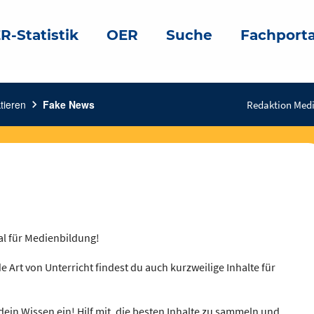
R-Statistik
OER
Suche
Fachporta
tieren
chevron_right
Fake News
Redaktion Medi
al für Medienbildung!
e Art von Unterricht findest du auch kurzweilige Inhalte für
dein Wissen ein! Hilf mit, die besten Inhalte zu sammeln und