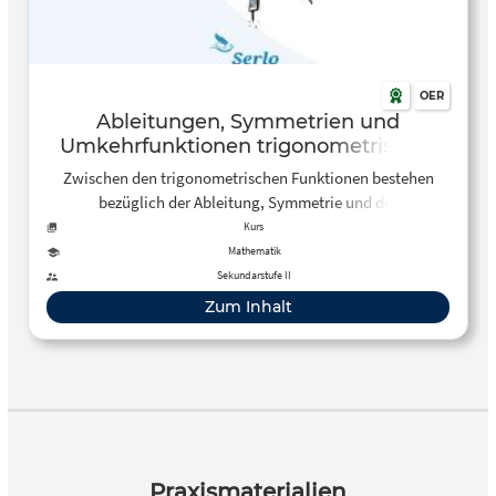
OER
Ableitungen, Symmetrien und
Umkehrfunktionen trigonometrischer
Funktionen
Zwischen den trigonometrischen Funktionen bestehen
bezüglich der Ableitung, Symmetrie und der
Umkehrfunktion gewisse Beziehungen, die hier
Kurs
übersichtlich in einer Tabelle dargestellt werden.
Mathematik
Sekundarstufe II
Zum Inhalt
Praxismaterialien