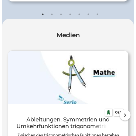
Medien
OER
Ableitungen, Symmetrien und
Umkehrfunktionen trigonometrischer
Funktionen
Zwischen den trigonometrischen Funktionen bestehen