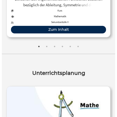
bezüglich der Ableitung, Symmetrie und der
Umkehrfunktion gewisse Beziehungen, die hier
Kurs
übersichtlich in einer Tabelle dargestellt werden.
Mathematik
Sekundarstufe II
Zum Inhalt
Unterrichtsplanung