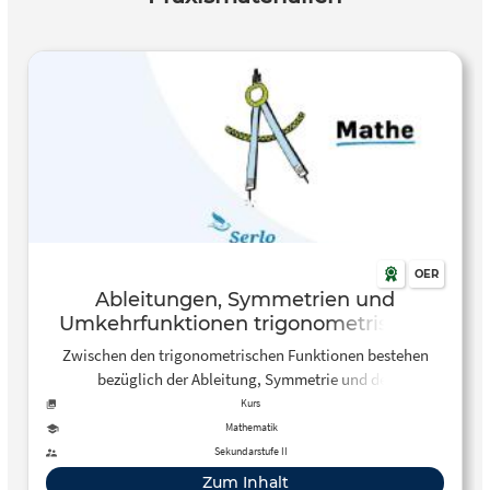
OER
Ableitungen, Symmetrien und
Umkehrfunktionen trigonometrischer
Funktionen
Zwischen den trigonometrischen Funktionen bestehen
bezüglich der Ableitung, Symmetrie und der
Umkehrfunktion gewisse Beziehungen, die hier
Kurs
übersichtlich in einer Tabelle dargestellt werden.
Mathematik
Sekundarstufe II
Zum Inhalt