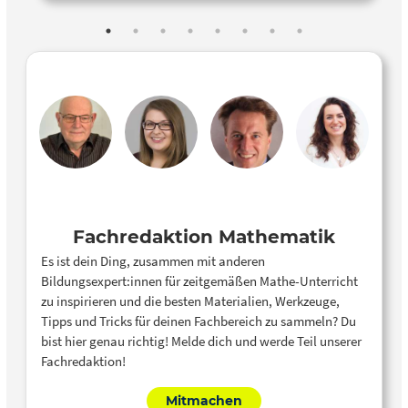
Fakultät weitere Ausstellungsobjekte für Euch auf. Die
Ausstellung enthält Exponate aus verschiedenen
Bereichen der Mathematik zum Ansehen und Anfassen.
Online findet ihr folgende Exponate: * Mathematik
trifft Origami * Interaktive Gitarrensaite * Unendliche
Reihen * Nash-Gleichgewicht * Lissajous-
Zeichenmaschine * Verfolgende Käfer * Interaktiver
Rechenschieber * Bézier-Kurven * Das Buffon-
Experiment * Der Moiré-Effekt * das Benfordsche
Gesetz * Das Nagel-Schreckenberg-Modell *
Simulation eines Kreisverkehrs
Fachredaktion Mathematik
Es ist dein Ding, zusammen mit anderen
Bildungsexpert:innen für zeitgemäßen Mathe-Unterricht
zu inspirieren und die besten Materialien, Werkzeuge,
Tipps und Tricks für deinen Fachbereich zu sammeln? Du
bist hier genau richtig! Melde dich und werde Teil unserer
Fachredaktion!
Mitmachen