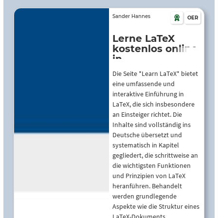
Sander Hannes
OER
Lerne LaTeX
kostenlos online
in
anfängerfreundlich
Die Seite *Learn LaTeX* bietet
Lektionen |
eine umfassende und
learnlatex.org
interaktive Einführung in
LaTeX, die sich insbesondere
an Einsteiger richtet. Die
Inhalte sind vollständig ins
Deutsche übersetzt und
systematisch in Kapitel
gegliedert, die schrittweise an
die wichtigsten Funktionen
und Prinzipien von LaTeX
heranführen. Behandelt
werden grundlegende
Aspekte wie die Struktur eines
LaTeX-Dokuments,