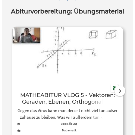
Abiturvorbereitung: Übungsmaterial
MATHEABITUR VLOG 5 - Vektoren:
Geraden, Ebenen, Orthogonalität,
Lagebeziehungen, Fläche, Volumen
Gegen das Virus kann man derzeit nicht viel tun außer
zuhause zu bleiben. Was wir außerdem tun können:
uns gegenseitig so gut unterstützen wie es nur geht.
Video, Übung
D...
Mathematik