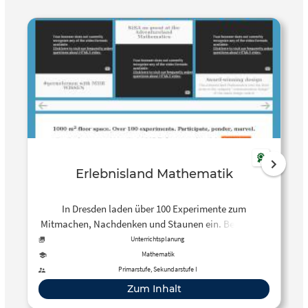
einzelne Schüler oder kleine Gruppen eigenständig
arbeiten, zu gestalten. Phasen von Frontalunterricht
können so auf ein Minimum reduziert werden.
Erlebnisland Mathematik
In Dresden laden über 100 Experimente zum
Mitmachen, Nachdenken und Staunen ein. Besondere
Angebote gibt es für Schulklassen und für die
Unterrichtsplanung
pädagogische Weiterbildung.
Mathematik
Primarstufe, Sekundarstufe I
Zum Inhalt