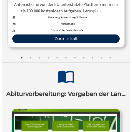
Anton ist eine von der EU unterstützte Plattform mit mehr
als 100.000 kostenlosen Aufgaben, Lernspielen und
interaktiven Erklärungen u. a. für die Fächer Mathe,
Werkzeug, Anwendung/Software
Deutsch, Sachkunde. Diese eignen sich für die Arbeit mit
Mathematik
Tablets, im Distanzunterricht oder im Rahmen von
Primarstufe, Sekundarstufe I
Hausaufgaben.
Zum Inhalt
Abiturvorbereitung: Vorgaben der Länder