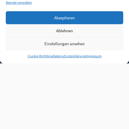
Dienste verwalten
Akzeptieren
Ablehnen
Einstellungen ansehen
Anmelden
Cookie-Richtlinie
Datenschutzerklärung
Impressum
Jobs
Partner
FAQ
Quellen
Qualitätssicherung
WLO Beirat
Kontakt
Impressum
Datenschutz
Plug-in
Cookie-Richtlinie (EU)
Unsere Inhalte stehen
unter der Lizenz
CC BY
4.0
.