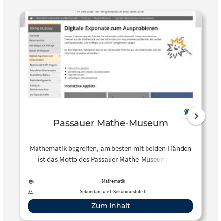
Passauer Mathe-Museum
Mathematik begreifen, am besten mit beiden Händen
ist das Motto des Passauer Mathe-Museums. Die
Webseite bietet eine Reihe von digitalen Exponaten.
Für die öffentliche Dauerausstellung im Foyer der
Mathematik
Fakultät für Informatik und Mathematik (Innstraße 33)
Sekundarstufe I, Sekundarstufe II
sollen interessierte Gruppen die Anmeldefunktion auf
Zum Inhalt
der Webseite nutzen. Denn dann baut das Team der