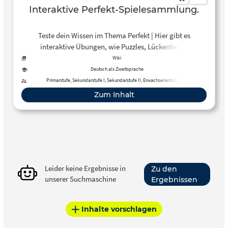
Interaktive Perfekt-Spielesammlung.
Teste dein Wissen im Thema Perfekt | Hier gibt es
interaktive Übungen, wie Puzzles, Lückentexte,
Zuordnungsübungen mit HABEN und SEIN und sogar eine
Wiki
Schreibaufgabe zum Tagesablauf
Deutsch als Zweitsprache
Primarstufe, Sekundarstufe I, Sekundarstufe II, Erwachsenenbildung
Zum Inhalt
Leider keine Ergebnisse in
Zu den
unserer Suchmaschine
Ergebnissen
Inhalte vorschlagen