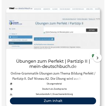
Übungen zum Perfekt | Partizip II |
mein-deutschbuch.de
Online-Grammatik-Übungen zum Thema Bildung Perfekt /
Partizip II. DaF Niveau A2. Die Übung wird auch als PDF-
Datei zum Downloaden angeboten.
Übungsmaterial
Deutsch als Zweitsprache
Sekundarstufe II, Erwachsenenbildung
Zum Inhalt