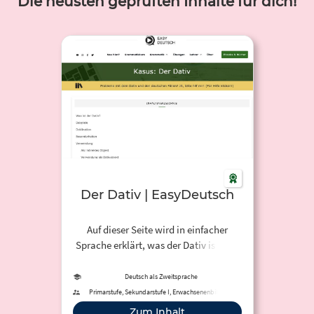
Die neusten geprüften Inhalte für dich!
Der Dativ | EasyDeutsch
Auf dieser Seite wird in einfacher
Sprache erklärt, was der Dativ ist, wie
man ihn bildet und wann und wie man
ihn benutzt.
Deutsch als Zweitsprache
Primarstufe, Sekundarstufe I, Erwachsenenbildung
Zum Inhalt