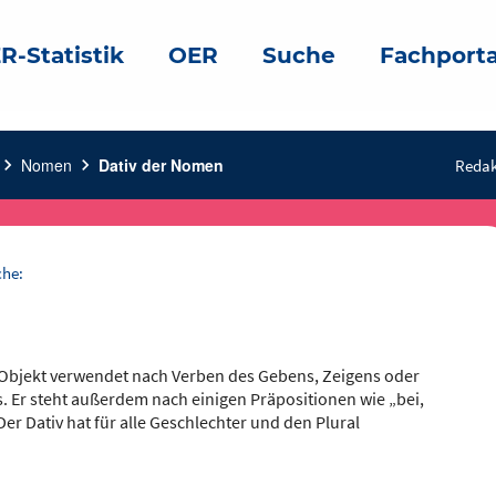
R-Statistik
OER
Suche
Fachporta
hevron_right
Nomen
chevron_right
Dativ der Nomen
Redak
che:
kte Objekt verwendet nach Verben des Gebens, Zeigens oder
 Er steht außerdem nach einigen Präpositionen wie „bei,
er Dativ hat für alle Geschlechter und den Plural