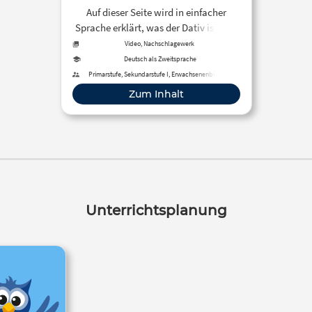
Auf dieser Seite wird in einfacher
Sprache erklärt, was der Dativ ist, wie
man ihn bildet und wann und wie man
Video, Nachschlagewerk
ihn benutzt.
Deutsch als Zweitsprache
Primarstufe, Sekundarstufe I, Erwachsenenbildung
Zum Inhalt
Unterrichtsplanung