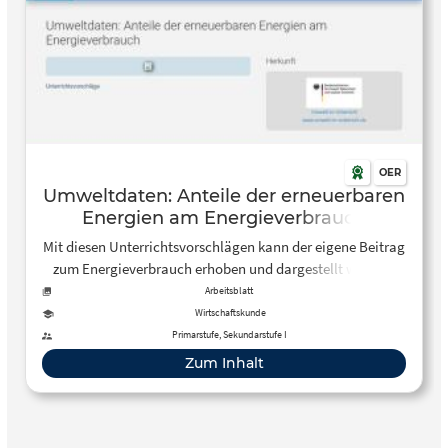
OER
Umweltdaten: Anteile der erneuerbaren
Energien am Energieverbrauch
Mit diesen Unterrichtsvorschlägen kann der eigene Beitrag
zum Energieverbrauch erhoben und dargestellt werden.
Darüber hinaus gibt es noch die allgemeinen Daten der
Arbeitsblatt
Bevölkerung zu diesem Thema, was vor allem für die
Wirtschaftskunde
Diskussionen zum Klimawandel von Nutzen sein kann.
Primarstufe, Sekundarstufe I
Zum Inhalt