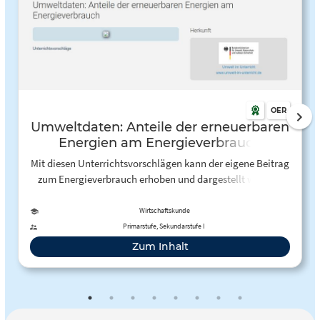
OER
Umweltdaten: Anteile der erneuerbaren
Energien am Energieverbrauch
Mit diesen Unterrichtsvorschlägen kann der eigene Beitrag
zum Energieverbrauch erhoben und dargestellt werden.
Darüber hinaus gibt es noch die allgemeinen Daten der
Bevölkerung zu diesem Thema, was vor allem für die
Wirtschaftskunde
Diskussionen zum Klimawandel von Nutzen sein kann.
Primarstufe, Sekundarstufe I
Zum Inhalt