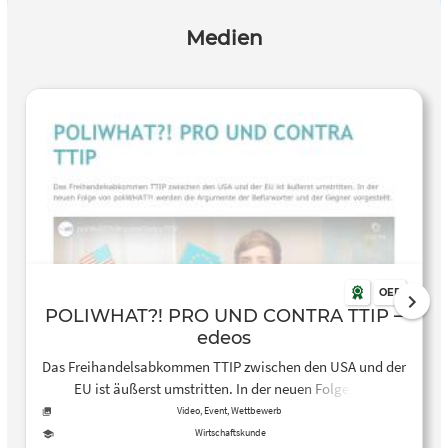
Medien
OER
POLIWHAT?! PRO UND CONTRA TTIP –
edeos
Das Freihandelsabkommen TTIP zwischen den USA und der
EU ist äußerst umstritten. In der neuen Folge von
poliWHAT?! werden die Argumente der Befürworter und der
Video, Event, Wettbewerb
Gegner vorgestellt.
Wirtschaftskunde