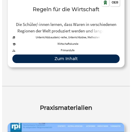
OER
Regeln für die Wirtschaft
Die Schüler/-innen lernen, dass Waren in verschiedenen
Regionen der Welt produziert werden und lange Wege
zurücklegen, bevor sie in Deutschland verkauft werden.
Unterrichtsbaustein/-reihe, Unterrichtsidee, Methoden
Darüber hinaus beschäftigen sie sich mit Regeln für den
Wirtschaftskunde
Handel, die weltweit gelten und Menschen und Umwelt
Primarstufe
schützen sollen.
Zum Inhalt
Praxismaterialien