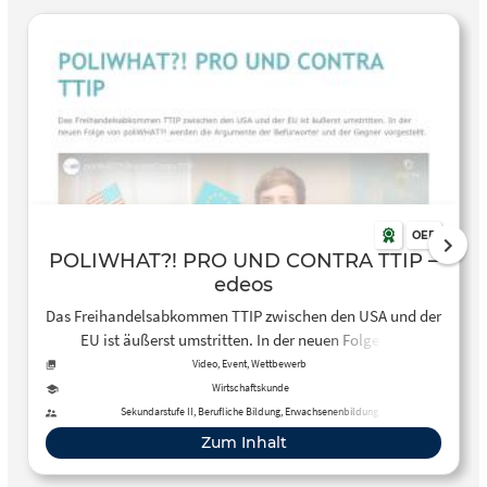
OER
POLIWHAT?! PRO UND CONTRA TTIP –
edeos
Das Freihandelsabkommen TTIP zwischen den USA und der
EU ist äußerst umstritten. In der neuen Folge von
poliWHAT?! werden die Argumente der Befürworter und der
Video, Event, Wettbewerb
Gegner vorgestellt.
Wirtschaftskunde
Sekundarstufe II, Berufliche Bildung, Erwachsenenbildung
Zum Inhalt