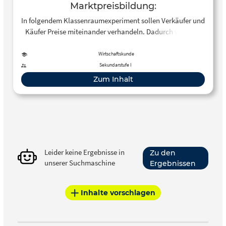
Marktpreisbildung:
Klassenraumexperiment „Der
In folgendem Klassenraumexperiment sollen Verkäufer und
Apfelmarkt
Käufer Preise miteinander verhandeln. Dadurch wird das
Erwirtschaften von Gewinnen in einer offenen
Marktsituation simuliert.
Wirtschaftskunde
Sekundarstufe I
Zum Inhalt
Leider keine Ergebnisse in
Zu den
unserer Suchmaschine
Ergebnissen
Inhalte vorschlagen