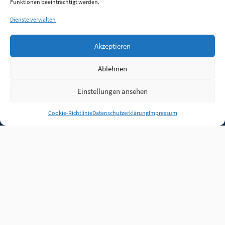
Funktionen beeinträchtigt werden.
Dienste verwalten
Akzeptieren
Ablehnen
Einstellungen ansehen
Anmelden
Cookie-Richtlinie
Datenschutzerklärung
Impressum
Jobs
Partner
FAQ
Quellen
Qualitätssicherung
WLO Beirat
Kontakt
Impressum
Datenschutz
Plug-in
Cookie-Richtlinie (EU)
Unsere Inhalte stehen