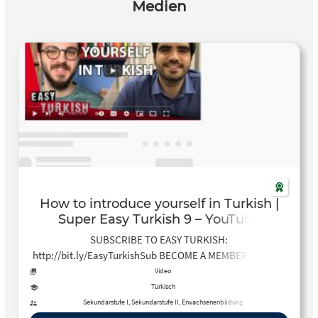
Medien
How to introduce yourself in Turkish |
Super Easy Turkish 9 – YouTube
SUBSCRIBE TO EASY TURKISH:
http://bit.ly/EasyTurkishSub BECOME A MEMBER OF EASY
TURKISH ON PATREON:
Video
https://www.patreon.com/easyturkishFOLLOW EASY
Türkisch
TURKISH ON…
Sekundarstufe I, Sekundarstufe II, Erwachsenenbildung