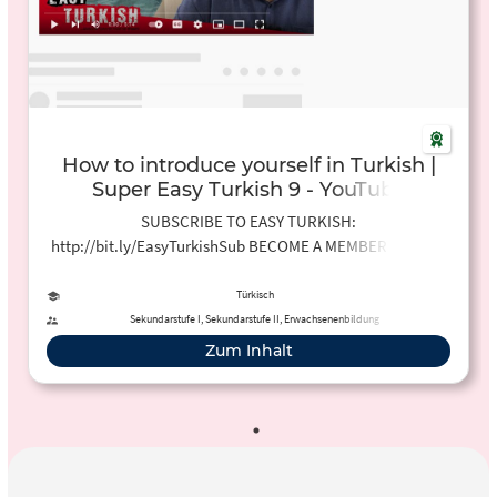
How to introduce yourself in Turkish |
Super Easy Turkish 9 - YouTube
SUBSCRIBE TO EASY TURKISH:
http://bit.ly/EasyTurkishSub BECOME A MEMBER OF EASY
TURKISH ON PATREON:
https://www.patreon.com/easyturkishFOLLOW EASY
Türkisch
TURKISH ON...
Sekundarstufe I, Sekundarstufe II, Erwachsenenbildung
Zum Inhalt