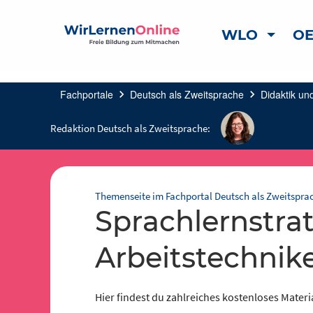
WLO
OE
Fachportale
chevron_right
Deutsch als Zweitsprache
chevron_right
Didaktik un
Redaktion Deutsch als Zweitsprache:
Themenseite im Fachportal Deutsch als Zweitspra
Sprachlernstrategien, Lern- und
Arbeitstechnik
Hier findest du zahlreiches kostenloses Materi