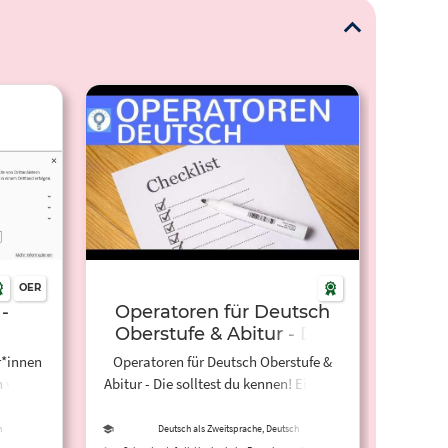
OER
-
Operatoren für Deutsch
Oberstufe & Abitur - Die
solltest du kennen!
r*innen
Operatoren für Deutsch Oberstufe &
n
Einfach erklärt
n von
Abitur - Die solltest du kennen! Einfach
n
t sich
erklärt. Diese Übersicht verschafft dir
blen
einen schnellen Überblick über die
h
Deutsch als Zweitsprache, Deutsch