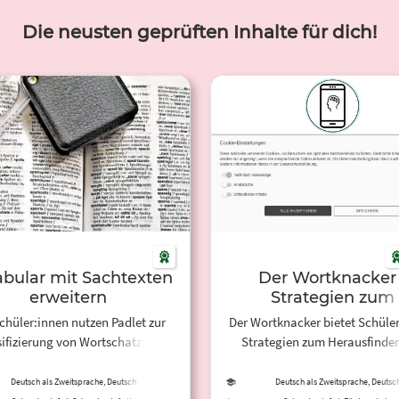
Die neusten geprüften Inhalte für dich!
bular mit Sachtexten
Der Wortknacker 
erweitern
Strategien zum
eigenständigen
chüler:innen nutzen Padlet zur
Der Wortknacker bietet Schüle
Herausfinden vo
sifizierung von Wortschatz aus
Strategien zum Herausfinde
Wortbedeutunge
Sachtextext, um so den eigenen
Wortbedeutungen an und eigne
hatz zu erweitern und diesen in
deshalb für den sprachsensi
Deutsch als Zweitsprache, Deutsch
Deutsch als Zweitsprache, Deutsc