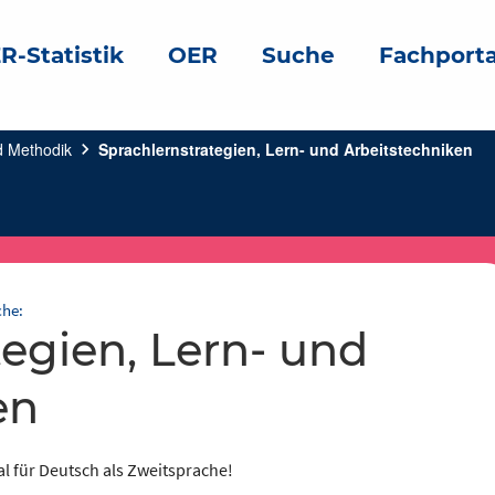
R-Statistik
OER
Suche
Fachporta
d Methodik
chevron_right
Sprachlernstrategien, Lern- und Arbeitstechniken
che:
en
al für Deutsch als Zweitsprache!