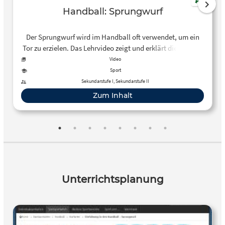
Handball: Sprungwurf
Der Sprungwurf wird im Handball oft verwendet, um ein
Tor zu erzielen. Das Lehrvideo zeigt und erklärt die Technik
des Sprungwurfs nach Phasen gegliedert. Die Bewegung
Video
wird von verschiedenen Perspektiven in Echtzeit sowie in
Sport
Zeitlupe abgespielt und kommentiert. (P-Seminar
Sekundarstufe I, Sekundarstufe II
“Lehrvideos für den Sportunterricht” Rhön-Gymnasium
Zum Inhalt
2013-15)
Unterrichtsplanung