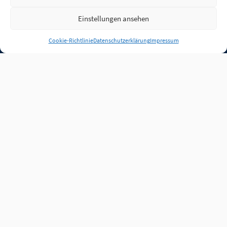
Einstellungen ansehen
Anmelden
Cookie-Richtlinie
Datenschutzerklärung
Impressum
Jobs
Partner
FAQ
Quellen
Qualitätssicherung
WLO Beirat
Kontakt
Impressum
Datenschutz
Plug-in
Cookie-Richtlinie (EU)
Unsere Inhalte stehen
unter der Lizenz
CC BY
4.0
.
Für Inhalte von Partnern
achten Sie bitte auf die
Lizenzbedingungen der
verlinkten Webseiten.