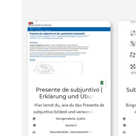
Presente de subjuntivo |
Erklärung und Übung
Hier lernst du, wie du das Presente de
Bingo
subjuntivo bildest und verwendest. Im
Anschluss kannst du gemischte Online-
wied
Übungsmaterial, Quelle
Übungen machen und deine Lösungen
Spanisch
gleich überprüfen.
Sekundarstufe I, Sekundarstufe II,