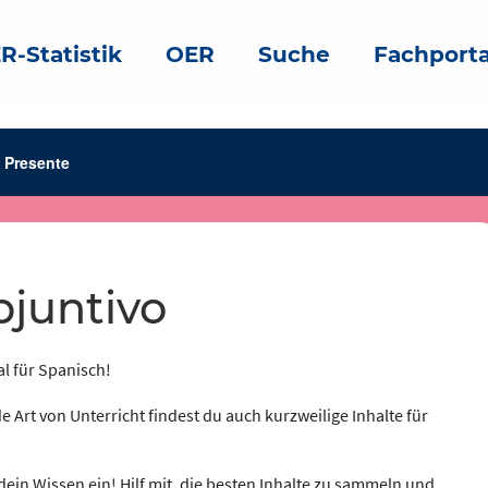
R-Statistik
OER
Suche
Fachporta
ht
Presente
bjuntivo
al für Spanisch!
e Art von Unterricht findest du auch kurzweilige Inhalte für
dein Wissen ein! Hilf mit, die besten Inhalte zu sammeln und