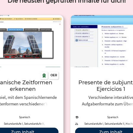
Die neusten geprüften Inhalte für dich!
OER
anische Zeitformen
Presente de subjunti
erkennen
Ejercicios 1
piel, mit dem Spanischlernende
Verschiedene interaktiv
itenformen verschiedener Verben
Aufgabenformate zum Üben
erkennen sollen.
Konjugation der Verben in 
Gegenwart im Subjuntivo
Spanisch
Spanisch
Sekundarstufe I, Sekundarstufe II,
Sekundarstufe I, Sekundarstufe II, Hoch
Erwachsenenbildung
Erwachsenenbildung
Zum Inhalt
Zum Inhalt