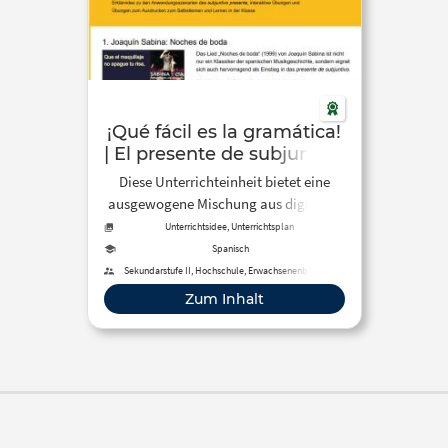
¡Qué fácil es la gramática!
| El presente de subjuntivo
Diese Unterrichteinheit bietet eine
ausgewogene Mischung aus digitalen
und analogen Aufgabenformaten zum
Unterrichtsidee, Unterrichtsplan
“subjuntivo de presente”.
Spanisch
Sekundarstufe II, Hochschule, Erwachsenenbildung
Zum Inhalt