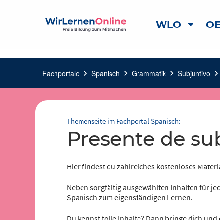
WLO
OE
Fachportale
chevron_right
Spanisch
chevron_right
Grammatik
chevron_right
Subjuntivo
chevron_rig
Themenseite im Fachportal Spanisch:
Presente de su
Hier findest du zahlreiches kostenloses Materi
Neben sorgfältig ausgewählten Inhalten für jed
Spanisch zum eigenständigen Lernen.
Du kennst tolle Inhalte? Dann bringe dich und 