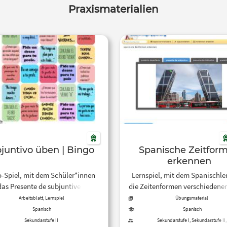
Praxismaterialien
Subjuntivo üben | Bingo
Spanische Zeitfor
erkennen
-Spiel, mit dem Schüler*innen
Lernspiel, mit dem Spanischl
das Presente de subjuntive
die Zeitenformen verschiedene
erholen und vertiefen können.
erkennen sollen.
Arbeitsblatt, Lernspiel
Übungsmaterial
Spanisch
Spanisch
Sekundarstufe II
Sekundarstufe I, Sekundarstufe II,