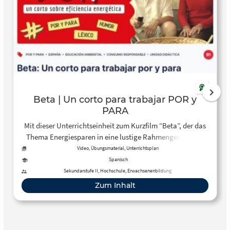
Beta | Un corto para trabajar POR y
PARA
Mit dieser Unterrichtseinheit zum Kurzfilm “Beta”, der das
Thema Energiesparen in eine lustige Rahmengeschichte
einbettet, können Spanischlernende auf B1-Niveau in
Video, Übungsmaterial, Unterrichtsplan
abwechslungsreichen interaktiven Aufgabenformaten
Spanisch
neben dem dazugehörigen Wortschatz, die Anwendung
Sekundarstufe II, Hochschule, Erwachsenenbildung
von POR und PARA üben. Der Kurzfilm von Josep Pujol
Zum Inhalt
(Talento Cinergía 2015) gibt es auf YouTube unter einer CC-
BY-Lizenz: https://www.youtube.com/watch?
v=LkkudwJUd7E ES: Unidad didáctica interactiva con un
corto sobre la eficiencia energética para trabajar las