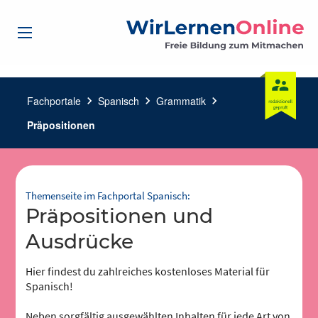
Fachportale
chevron_right
Spanisch
chevron_right
Grammatik
chevron_right
Präpositionen
Themenseite im Fachportal Spanisch:
Präpositionen und
Ausdrücke
Hier findest du zahlreiches kostenloses Material für
Spanisch!
Neben sorgfältig ausgewählten Inhalten für jede Art von