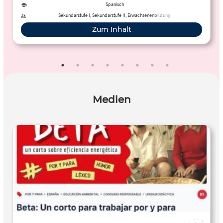
Online-Übung mit Lösungen.
Spanisch
Sekundarstufe I, Sekundarstufe II, Erwachsenenbildung
Zum Inhalt
Medien