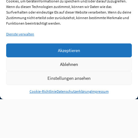
Cookies, um Geräteinformationen zu speichern und/oder darauf zuzugreifen.
Wenn du diesen Technologien zustimmst, können wir Daten wie das
Surfverhalten oder eindeutige IDs auf dieser Website verarbeiten. Wenn du deine
Zustimmung nicht erteilst oder zurückziehst, können bestimmte Merkmale und
Funktionen beeinträchtigt werden.
Dienste verwalten
Akzeptieren
Ablehnen
Einstellungen ansehen
Anmelden
Cookie-Richtlinie
Datenschutzerklärung
Impressum
Jobs
Partner
FAQ
Quellen
Qualitätssicherung
WLO Beirat
Kontakt
Impressum
Datenschutz
Plug-in
Cookie-Richtlinie (EU)