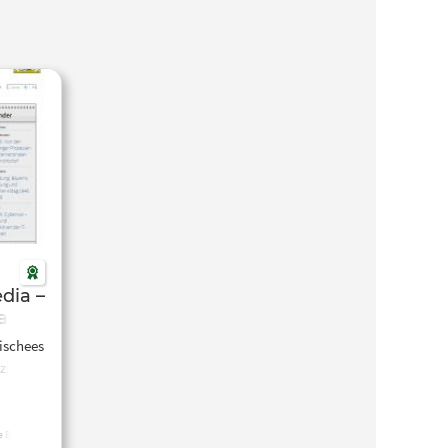
edia –
al
ischees
zialen
he Bildung