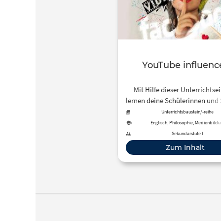
YouTube influenc
Mit Hilfe dieser Unterrichtse
lernen deine Schülerinnen und 
YouTube „influencer“ kritis
Unterrichtsbaustein/-reihe
hinterfragen und deren Ro
Englisch, Philosophie, Medienbild
differenziert zu diskutiere
Sekundarstufe I
Zum Inhalt