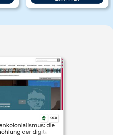
ewonnen
Bild
Welc
eignen 
OER
enkolonialismus: die
öhlung der digitalen