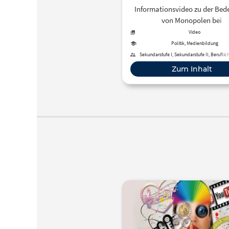
Informationsvideo zu der Bed
von Monopolen bei
Internetdienstleistunge
Video
Politik, Medienbildung
Sekundarstufe I, Sekundarstufe II, Beruflic
Zum Inhalt