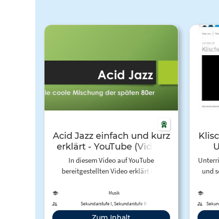
Acid Jazz einfach und kurz
Klis
erklärt - YouTube (Video)
U
In diesem Video auf YouTube
Unterr
bereitgestellten Video erklärt Kai
und s
Seuthe die Entstehung und die
Besonderheiten des "Acid Jazz".
Musik
Sekundarstufe I, Sekundarstufe II
Sekund
Zum Inhalt