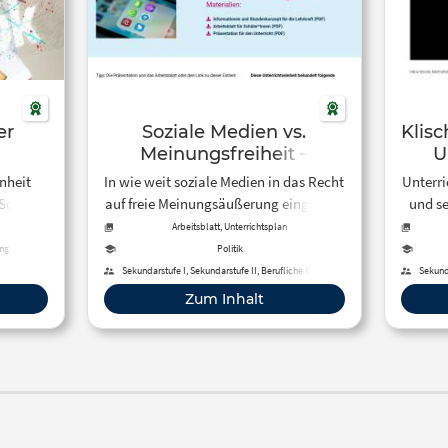
er
Soziale Medien vs.
Klisc
Meinungsfreiheit –
U
Unterrichtseinheit
inheit
In wie weit soziale Medien in das Recht
Unterri
Schüler,
auf freie Meinungsäußerung eingreifen
und se
ch zu
dürfen, wird in dieser
Arbeitsblatt, Unterrichtsplan
llen
Unterrichtseinheit behandelt.
ung
Politik
n.
Sekundarstufe I, Sekundarstufe II, Berufliche Bildung
Sekunda
Zum Inhalt