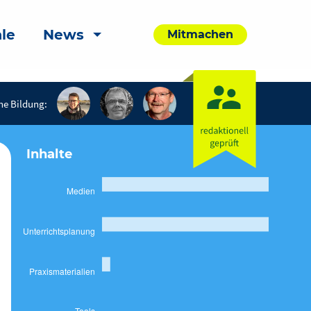
le
News
Mitmachen
he Bildung:
Inhalte