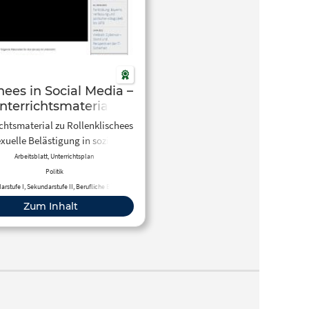
hees in Social Media –
nterrichtsmaterial
chtsmaterial zu Rollenklischees
xuelle Belästigung in sozialen
Netzwerken
Arbeitsblatt, Unterrichtsplan
Politik
rstufe I, Sekundarstufe II, Berufliche Bildung
Zum Inhalt