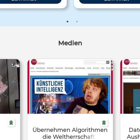
Plattformen, über die Daten g
werde
Medien
Übernehmen Algorithmen
Dat
die Weltherrschaft?
Aush