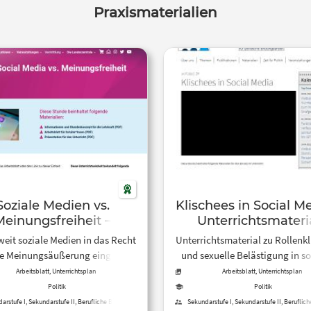
Praxismaterialien
Soziale Medien vs.
Klischees in Social M
Meinungsfreiheit –
Unterrichtsmateri
Unterrichtseinheit
weit soziale Medien in das Recht
Unterrichtsmaterial zu Rollenkl
eie Meinungsäußerung eingreifen
und sexuelle Belästigung in so
dürfen, wird in dieser
Netzwerken
Arbeitsblatt, Unterrichtsplan
Arbeitsblatt, Unterrichtsplan
terrichtseinheit behandelt.
Politik
Politik
arstufe I, Sekundarstufe II, Berufliche Bildung
Sekundarstufe I, Sekundarstufe II, Beruflic