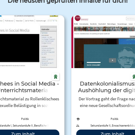
Die neusten geprüften Inhalte für dich!
chees in Social Media -
Datenkolonialismus:
nterrichtsmaterial
Aushöhlung der digi
Gesellschaft
ichtsmaterial zu Rollenklischees
Der Vortrag geht der Frage na
exuelle Belästigung in sozialen
eine neue Gesellschaftsordnu
Netzwerken
Schlüsselfaktor zur Stabilisier
Durchsetzung dieser Entwick
Politik
Politik
geschaffen wird. Diese Ord
arstufe I, Sekundarstufe II, Berufliche Bildung
Sekundarstufe II, Erwachsenenbild
schafft neue Abhängigkeite
Zum Inhalt
Zum Inhalt