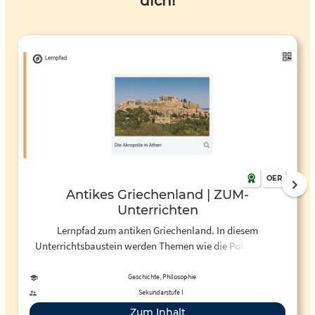
dich!
OER
Antikes Griechenland | ZUM-
Unterrichten
Lernpfad zum antiken Griechenland. In diesem
Unterrichtsbaustein werden Themen wie die Polis, Athen
und die Demokratie, Gesellschaft in Athen, Kindheit und
Schule sowie die Kunst der Griechen thematisiert.
Geschichte, Philosophie
Sekundarstufe I
Zum Inhalt