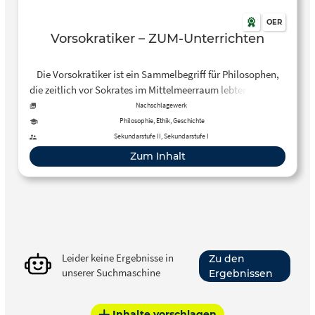
OER
Vorsokratiker – ZUM-Unterrichten
Die Vorsokratiker ist ein Sammelbegriff für Philosophen,
die zeitlich vor Sokrates im Mittelmeerraum lebten und den
Weg vom Mythos zum Logos, somit den Anfang der
Nachschlagewerk
abendländischen Philosophie bereitet haben.
Philosophie, Ethik, Geschichte
Sekundarstufe II, Sekundarstufe I
Zum Inhalt
Leider keine Ergebnisse in
Zu den
unserer Suchmaschine
Ergebnissen
Inhalte vorschlagen