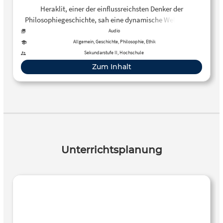
Heraklit, einer der einflussreichsten Denker der
Philosophiegeschichte, sah eine dynamische Welt, in der
alles im Fluss ist. Sie besteht aus Gegensätzen wie Tag und
Audio
Nacht, Sommer und Winter. Autor: Michael Conradt
Allgemein, Geschichte, Philosophie, Ethik
Sekundarstufe II, Hochschule
Zum Inhalt
Unterrichtsplanung