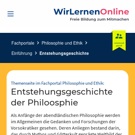
Fachportale
chevron_right
Philosophie und Ethik
chevron_right
Einführung
chevron_right
Entstehungsgeschichte
Themenseite im Fachportal Philosophie und Ethik:
Entstehungsgeschichte
der Philoosphie
Als Anfänge der abendländischen Philosophie werden
im Allgemeinen die Gedanken und Forschungen der
Vorsokratiker gesehen. Deren Anliegen bestand darin,
das durch Mythos und Götterkult geprägte Weltbild der