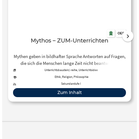
OER
Mythos – ZUM-Unterrichten
Mythen geben in bildhafter Sprache Antworten auf Fragen,
die sich die Menschen lange Zeit nicht beantworten
konnten. – Diese Seite stellt die Idee eines Portfolios zum
Unterrichtsbaustein/-reihe, Unterrichtsidee
Thema Mythen für Klasse 5 vor.
Ethik, Religion, Philosophie
Sekundarstufe I
Zum Inhalt