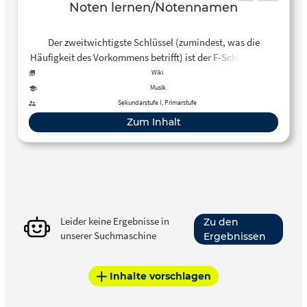
Noten lernen/Notennamen
Der zweitwichtigste Schlüssel (zumindest, was die
Häufigkeit des Vorkommens betrifft) ist der F-Schlüssel der
für das untere Notensystem des Klaviers, für nahezu alle
Wiki
Bass-Instrumente und natürlich auch für die Bass-Sänger
Musik
(im Chor) verwendet wird. Er ist aus dem Buchstaben “F”
Sekundarstufe I, Primarstufe
entstanden und die beiden F-Striche umklammern die Linie
Zum Inhalt
F.
Leider keine Ergebnisse in
Zu den
unserer Suchmaschine
Ergebnissen
Inhalte vorschlagen