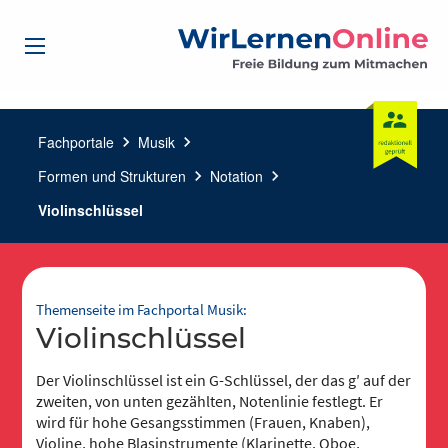
Fachportale
chevron_right
Musik
chevron_right
Formen und Strukturen
chevron_right
Notation
chevron_right
Violinschlüssel
Themenseite im Fachportal Musik:
Violinschlüssel
Der Violinschlüssel ist ein G-Schlüssel, der das g′ auf der
zweiten, von unten gezählten, Notenlinie festlegt. Er
wird für hohe Gesangsstimmen (Frauen, Knaben),
Violine, hohe Blasinstrumente (Klarinette, Oboe,