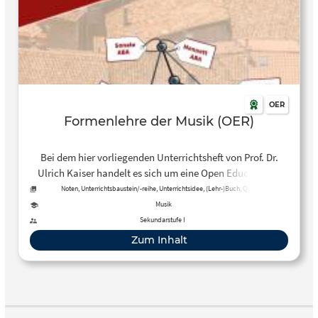
OER
Formenlehre der Musik (OER)
Bei dem hier vorliegenden Unterrichtsheft von Prof. Dr.
Ulrich Kaiser handelt es sich um eine Open Educational
Resource (OER) zum Thema “Formenlehre”. Das
Noten, Unterrichtsbaustein/-reihe, Unterrichtsidee, (Lehr-)Buch, Quelle,
Unterrichtsplan
Unterrichtsheft ist für die Sekundarstufe I an
Musik
allgemeinbildenden Schulen konzipiert. Es enthält auch
Sekundarstufe I
Material zum Thema “Reihung”.
Zum Inhalt