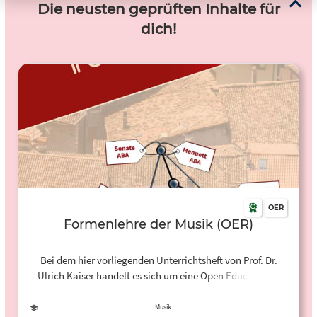
Die neusten geprüften Inhalte für
dich!
OER
Formenlehre der Musik (OER)
Bei dem hier vorliegenden Unterrichtsheft von Prof. Dr.
Ulrich Kaiser handelt es sich um eine Open Educational
Resource (OER) zum Thema "Formenlehre". Das
Unterrichtsheft ist für die Sekundarstufe I an
Musik