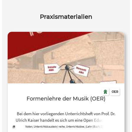
Praxismaterialien
OER
Formenlehre der Musik (OER)
Bei dem hier vorliegenden Unterrichtsheft von Prof. Dr.
Ulrich Kaiser handelt es sich um eine Open Educational
Resource (OER) zum Thema “Formenlehre”. Das
Noten, Unterrichtsbaustein/-reihe, Unterrichtsidee, (Lehr-)Buch, Quelle,
Unterrichtsplan