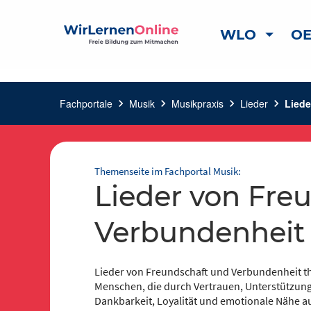
WLO
OE
Fachportale
chevron_right
Musik
chevron_right
Musikpraxis
chevron_right
Lieder
chevron_right
Liede
Themenseite im Fachportal Musik:
Lieder von Freundschaft und
Verbundenheit
Lieder von Freundschaft und Verbundenheit t
Menschen, die durch Vertrauen, Unterstützung
Dankbarkeit, Loyalität und emotionale Nähe a