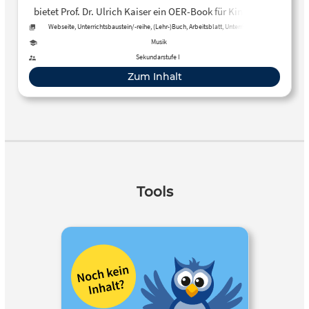
bietet Prof. Dr. Ulrich Kaiser ein OER-Book für Kinder, das
sowohl für das Eigenstudium als auch für den Einsatz im
Webseite, Unterrichtsbaustein/-reihe, (Lehr-)Buch, Arbeitsblatt, Unterrichtsplan
Unterricht geeignet ist.
Musik
Sekundarstufe I
Zum Inhalt
Tools