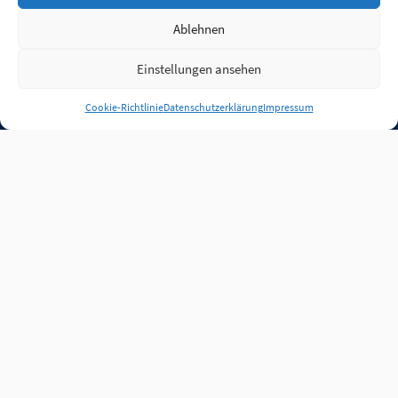
Ablehnen
Einstellungen ansehen
Anmelden
Cookie-Richtlinie
Datenschutzerklärung
Impressum
Jobs
Partner
FAQ
Quellen
Qualitätssicherung
WLO Beirat
Kontakt
Impressum
Datenschutz
Plug-in
Cookie-Richtlinie (EU)
Unsere Inhalte stehen
unter der Lizenz
CC BY
4.0
.
Für Inhalte von Partnern
achten Sie bitte auf die
Lizenzbedingungen der