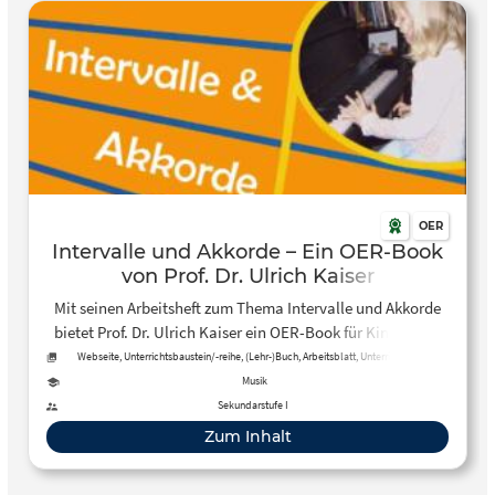
OER
Intervalle und Akkorde – Ein OER-Book
von Prof. Dr. Ulrich Kaiser
Mit seinen Arbeitsheft zum Thema Intervalle und Akkorde
bietet Prof. Dr. Ulrich Kaiser ein OER-Book für Kinder, das
sowohl für das Eigenstudium als auch für den Einsatz im
Webseite, Unterrichtsbaustein/-reihe, (Lehr-)Buch, Arbeitsblatt, Unterrichtsplan
Unterricht geeignet ist.
Musik
Sekundarstufe I
Zum Inhalt