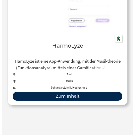
HarmoLyze
HamoLyze ist eine App-Anwendung, mit der Musiktheorie
(Funktionsanalyse) mittels eines Gamification-Ansatzes
gelernt werden kann.
Tool
Musik
Sekundarstufe II, Hochschule
Zum Inhalt