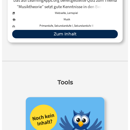
Das auf LearningApps.org bereitgestellte Quiz zum Thema
“Musiktheorie” setzt gute Kenntnisse in den Bereichen
Tonleitern & Intervalle, Akkorde & Dreiklänge,
Webseite, Lernspiel
Instrumentenkunde sowie Akustik & Fachbezeichnungen
Musik
voraus.
Primarstufe, Sekundarstufe I, Sekundarstufe II
Zum Inhalt
Tools