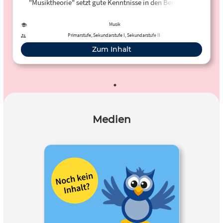
"Musiktheorie" setzt gute Kenntnisse in den Bereichen
Tonleitern & Intervalle, Akkorde & Dreiklänge,
Instrumentenkunde sowie Akustik & Fachbezeichnungen
Musik
voraus.
Primarstufe, Sekundarstufe I, Sekundarstufe II
Zum Inhalt
Medien