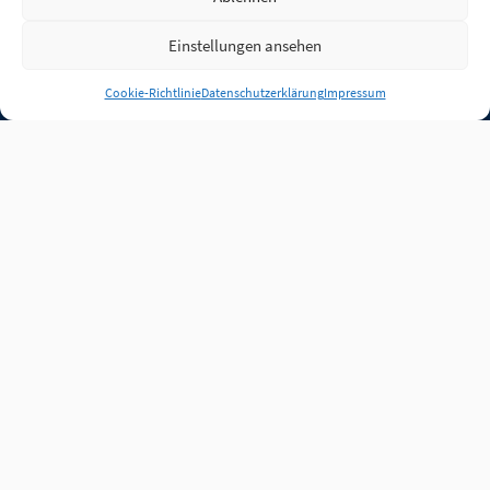
Einstellungen ansehen
Anmelden
Cookie-Richtlinie
Datenschutzerklärung
Impressum
Jobs
Partner
FAQ
Quellen
Qualitätssicherung
WLO Beirat
Kontakt
Impressum
Datenschutz
Plug-in
Cookie-Richtlinie (EU)
Unsere Inhalte stehen
unter der Lizenz
CC BY
4.0
.
Für Inhalte von Partnern
achten Sie bitte auf die
Lizenzbedingungen der
verlinkten Webseiten.