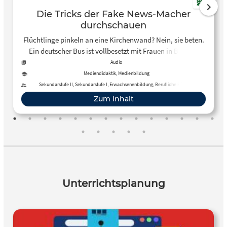
Die Tricks der Fake News-Macher
durchschauen
Flüchtlinge pinkeln an eine Kirchenwand? Nein, sie beten.
Ein deutscher Bus ist vollbesetzt mit Frauen in Burkas?
Nein, es sind nur geschickt fotografierte leere Bussitze.
Audio
Warum streuen manche Fake News? Was können die
Mediendidaktik, Medienbildung
anrichten? Im Podcast “so geht MEDIEN” können du und
Sekundarstufe II, Sekundarstufe I, Erwachsenenbildung, Berufliche Bildung
deine Schüler:innen mehr dazu erfahren.
Zum Inhalt
Unterrichtsplanung