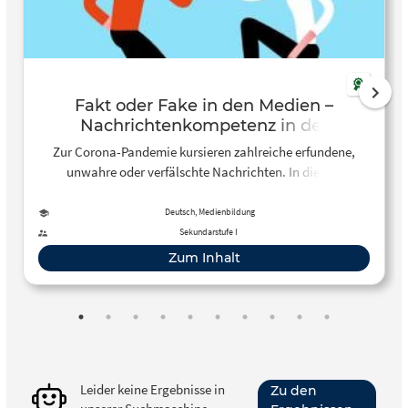
Fakt oder Fake in den Medien –
Nachrichtenkompetenz in der
Coronakrise
Zur Corona-Pandemie kursieren zahlreiche erfundene,
unwahre oder verfälschte Nachrichten. In diesem
Unterrichtsmodul beschäftigen sich Schülerinnen und
Schüler ab Klassenstufe 8 mit dem Informationsgehalt und
Deutsch, Medienbildung
der Aussagekraft unterschiedlicher Medien.
Sekundarstufe I
Zum Inhalt
Leider keine Ergebnisse in
Zu den