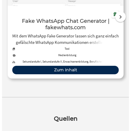
Fake WhatsApp Chat Generator |
fakewhats.com
Mit dem WhatsApp Fake Generator lassen sich ganz einfach
gefälschte WhatsApp Kommunikationen erstellen. Aber
Achtung! Mit der Möglichkei kommt auch die
Tool
Verantwortung, selbst erstellte Inhalte als solche kenntlich
Medienbildung
und transparent zu machen.
Sekundarstufe I, Sekundarstufe II, Erwachsenenbildung, Berufliche Bildung
Zum Inhalt
Quellen