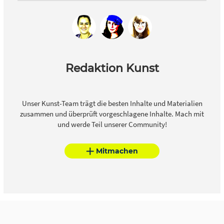
besteht aus neun Teilen. Es ist also für eine Gruppe von bis
zu 9 Kindern geeignet. In fast allen
Bildbearbeitungsprogrammen wie z.B. Paint werden
Farbflächen mit einem Eimer gefüllt. Die Lehrkraft zeigt die
Benutzung am Besten parallel zur Bearbeitung der Kinder
am Smartboard. Tipp: Kein Schwarz verwenden. Füllt man
Redaktion Kunst
ein schwarzes Feld neu, ändert sich auch die Linienfarbe,
da Feld und Linien zu einer Fläche verschmelzen. Beste
Lösung: Strg+Z oder cmd+Z bzw. rückgänig machen bis die
Unser Kunst-Team trägt die besten Inhalte und Materialien
Fläche wieder weiß oder nicht mehr schwarz ist. Analoge
zusammen und überprüft vorgeschlagene Inhalte. Mach mit
Bearbeitung Die Bildteile sind so konzipiert, dass kein
und werde Teil unserer Community!
Trägerkarton notwendig ist. Eine Grammatur von 100
Gramm wäre aber empfehlenswert. Für die Bearbeitung
Mitmachen
“sortieren und ordnen” ist ein Fotokarton als
Trägermaterial sinnvoll. Es erleichtert die Arbeit sehr, wenn
Sprühkleber für das Aufbringen des Gesamtbildes
verwendet wird. Berachtung 2 Die SuS präsentieren Ihre
Arbeiten. Wie hat sich das Bild verändert?