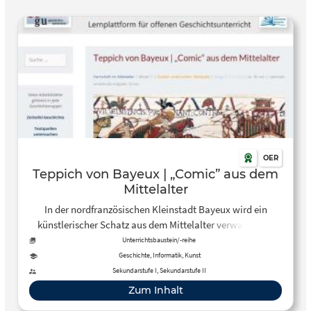
OER
Teppich von Bayeux | „Comic” aus dem
Mittelalter
In der nordfranzösischen Kleinstadt Bayeux wird ein
künstlerischer Schatz aus dem Mittelalter verwahrt und
ausgestellt. Der 50 cm hohe und 68 Meter lange Teppich
Unterrichtsbaustein/-reihe
von Bayeux (hier kannst du dir den ganzen Teppich bei
Geschichte, Informatik, Kunst
Wikipedia anschauen) aus dem 11. Jahrhundert stellt in
Sekundarstufe I, Sekundarstufe II
zahlreichen Szenen die Geschichte rund um die Schlacht
Zum Inhalt
von Hastings im Jahr 1066 dar. Herrschaft im Mittelalter |