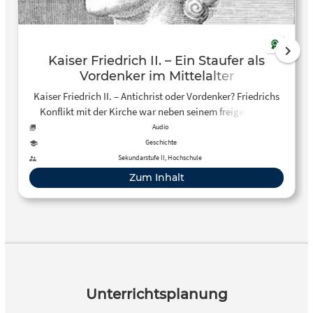
Kaiser Friedrich II. – Ein Staufer als
Vordenker im Mittelalter
Kaiser Friedrich II. – Antichrist oder Vordenker? Friedrichs
Konflikt mit der Kirche war neben seinem freigeistigen
Herrscherhof einer der Gründe, ihn zum ersten modernen
Audio
Menschen auf dem Thron zu erklären.
Geschichte
Sekundarstufe II, Hochschule
Zum Inhalt
Unterrichtsplanung