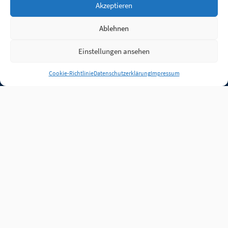
Akzeptieren
Ablehnen
Einstellungen ansehen
Anmelden
Cookie-Richtlinie
Datenschutzerklärung
Impressum
Jobs
Partner
FAQ
Quellen
Qualitätssicherung
WLO Beirat
Kontakt
Impressum
Datenschutz
Plug-in
Cookie-Richtlinie (EU)
Unsere Inhalte stehen
unter der Lizenz
CC BY
4.0
.
Für Inhalte von Partnern
achten Sie bitte auf die