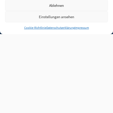
Ablehnen
Einstellungen ansehen
Anmelden
Cookie-Richtlinie
Datenschutzerklärung
Impressum
Jobs
Partner
FAQ
Quellen
Qualitätssicherung
WLO Beirat
Kontakt
Impressum
Datenschutz
Plug-in
Cookie-Richtlinie (EU)
Unsere Inhalte stehen
unter der Lizenz
CC BY
4.0
.
Für Inhalte von Partnern
achten Sie bitte auf die
Lizenzbedingungen der
verlinkten Webseiten.