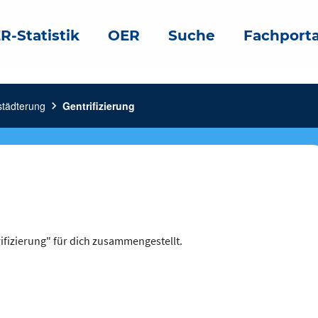
R-Statistik
OER
Suche
Fachporta
städterung
chevron_right
Gentrifizierung
ifizierung" für dich zusammengestellt.