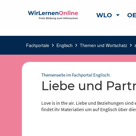
WLO
OE
Fachportale
chevron_right
Englisch
chevron_right
Themen und Wortschatz
chevron_right
Themenseite im Fachportal Englisch:
Liebe und Part
Love is in the air. Liebe und Beziehungen sind
findet ihr Materialien um auf Englisch über d