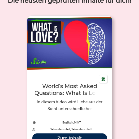
Die neusten geprüften Inhalte für dich!
World’s Most Asked
Questions: What Is Love?
In diesem Video wird Liebe aus der
Sicht unterschiedlicher
Wissenschaften aber vor allem in
Bezug auf die biochemischen
Englisch, MINT
Vorgänge im Gehirn erklärt. Die
Sekundarstufe I, Sekundarstufe II
wichtigsten Aussagen werden auch als
Zum Inhalt