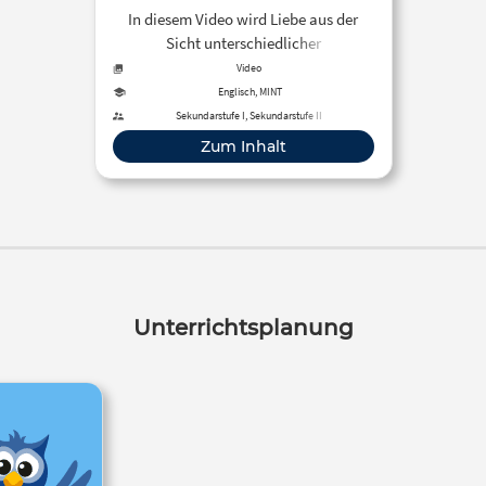
In diesem Video wird Liebe aus der
Sicht unterschiedlicher
Wissenschaften aber vor allem in
Video
Bezug auf die biochemischen
Englisch, MINT
Vorgänge im Gehirn erklärt. Die
Sekundarstufe I, Sekundarstufe II
wichtigsten Aussagen werden auch als
Zum Inhalt
Text eingeblendet.
Unterrichtsplanung