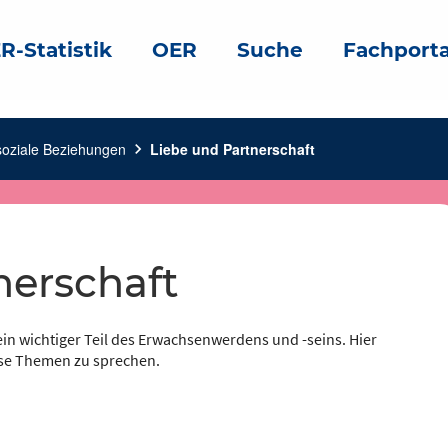
R-Statistik
OER
Suche
Fachporta
soziale Beziehungen
chevron_right
Liebe und Partnerschaft
nerschaft
 ein wichtiger Teil des Erwachsenwerdens und -seins. Hier
iese Themen zu sprechen.