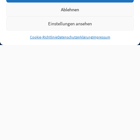
Ablehnen
Einstellungen ansehen
Anmelden
Cookie-Richtlinie
Datenschutzerklärung
Impressum
Jobs
Partner
FAQ
Quellen
Qualitätssicherung
WLO Beirat
Kontakt
Impressum
Datenschutz
Plug-in
Cookie-Richtlinie (EU)
Unsere Inhalte stehen
unter der Lizenz
CC BY
4.0
.
Für Inhalte von Partnern
achten Sie bitte auf die
Lizenzbedingungen der
verlinkten Webseiten.