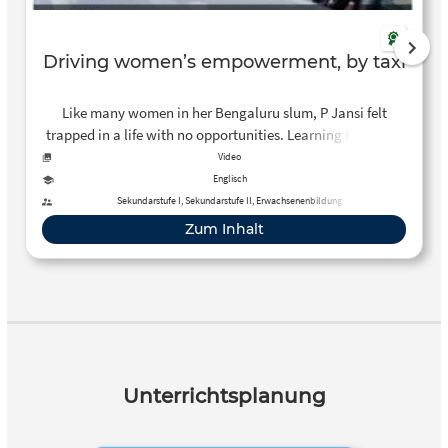
Driving women’s empowerment, by taxi
Like many women in her Bengaluru slum, P Jansi felt
trapped in a life with no opportunities. Learning to drive a
taxi not only changed her own life, but has helped many
Video
other women gain more independence too.
Englisch
Sekundarstufe I, Sekundarstufe II, Erwachsenenbildung
Zum Inhalt
Unterrichtsplanung