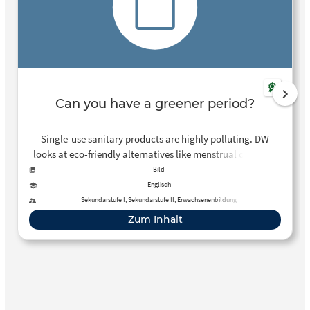
Can you have a greener period?
Single-use sanitary products are highly polluting. DW
looks at eco-friendly alternatives like menstrual cups and
period underwear to see how they fare.
Bild
Englisch
Sekundarstufe I, Sekundarstufe II, Erwachsenenbildung
Zum Inhalt