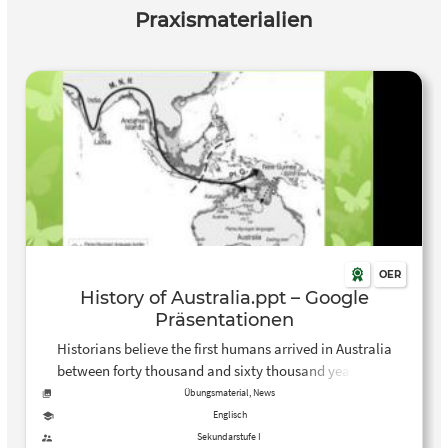
Praxismaterialien
OER
History of Australia.ppt – Google
Präsentationen
Historians believe the first humans arrived in Australia
between forty thousand and sixty thousand years ago.
They traveled from Southeast Asia. They first settled in
Übungsmaterial, News
northern Australia. They may have used boats or walked
Englisch
across land that once connected Australia to Asia.
Sekundarstufe I