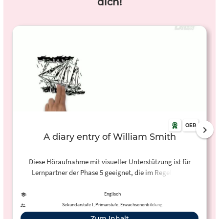
dich!
OER
A diary entry of William Smith
Diese Höraufnahme mit visueller Unterstützung ist für
Lernpartner der Phase 5 geeignet, die im Regel- und
Expertenstandard im Bereich Listening / Viewing arbeiten.
Es handelt von der fiktiven Person William Smith, die 1885
Englisch
auf der Cutty Sark gearbeitet hat. Passt zum
Sekundarstufe I, Primarstufe, Erwachsenenbildung
Themenbereich "Me and my family" oder "My surroundings
Zum Inhalt