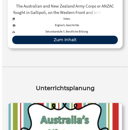
Special
The Australian and New Zealand Army Corps or ANZAC
fought in Gallipoli, on the Western Front and in the Middle
East during World War 1. Even though the Gallipoli
Video
campaign was an ultimate failure, it was the birth hour of
Englisch, Geschichte
the New Zealand and Australian national consciousness.
Sekundarstufe II, Berufliche Bildung
Find out how the Great War shaped Australia and New
Zum Inhalt
Zealand in our special episode.
Unterrichtsplanung