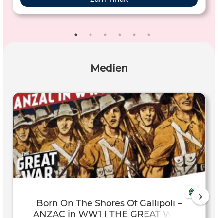
and my city".
Medien
Born On The Shores Of Gallipoli –
ANZAC in WW1 I THE GREAT WAR