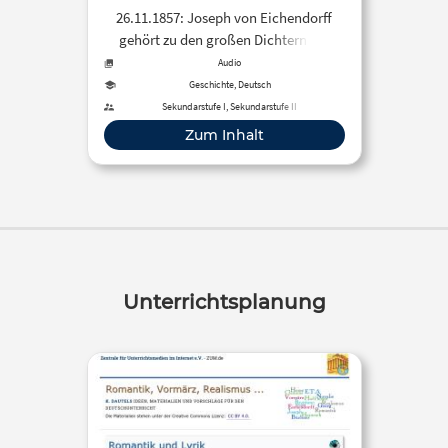
26.11.1857: Joseph von Eichendorff
gehört zu den großen Dichtern der
Romantik. Von seinen Gedichten gibt
Audio
es rund 5.000 Vertonungen …
Geschichte, Deutsch
Sekundarstufe I, Sekundarstufe II
Zum Inhalt
Unterrichtsplanung