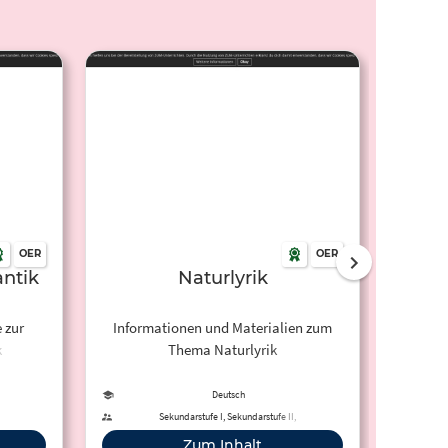
OER
OER
antik
Naturlyrik
Jos
 zur
Informationen und Materialien zum
26.11
k
Thema Naturlyrik
gehör
Romant
es
Deutsch
Sekundarstufe I, Sekundarstufe II,
Erwachsenenbildung
Zum Inhalt