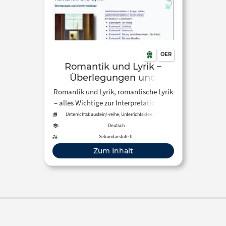
OER
Romantik und Lyrik –
Überlegungen und
Arbeitsvorschläge
Romantik und Lyrik, romantische Lyrik
– alles Wichtige zur Interpretation von
Gedichten und einige
Unterrichtsbaustein/-reihe, Unterrichtsidee, News
Gedichtinterpretationen bzw.
Deutsch
Bausteine derselben
Sekundarstufe II
Zum Inhalt