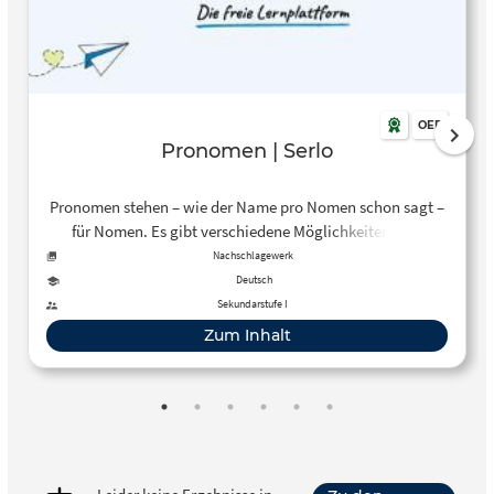
OER
Pronomen | Serlo
Pronomen stehen – wie der Name pro Nomen schon sagt –
für Nomen. Es gibt verschiedene Möglichkeiten, wie
Pronomen Nomen ersetzen können. …
Nachschlagewerk
Deutsch
Sekundarstufe I
Zum Inhalt