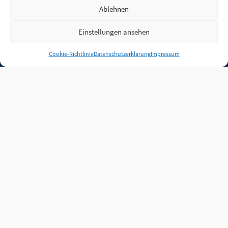
Ablehnen
Einstellungen ansehen
Anmelden
Cookie-Richtlinie
Datenschutzerklärung
Impressum
Jobs
Partner
FAQ
Quellen
Qualitätssicherung
WLO Beirat
Kontakt
Impressum
Datenschutz
Plug-in
Cookie-Richtlinie (EU)
Unsere Inhalte stehen
unter der Lizenz
CC BY
4.0
.
Für Inhalte von Partnern
achten Sie bitte auf die
Lizenzbedingungen der
verlinkten Webseiten.