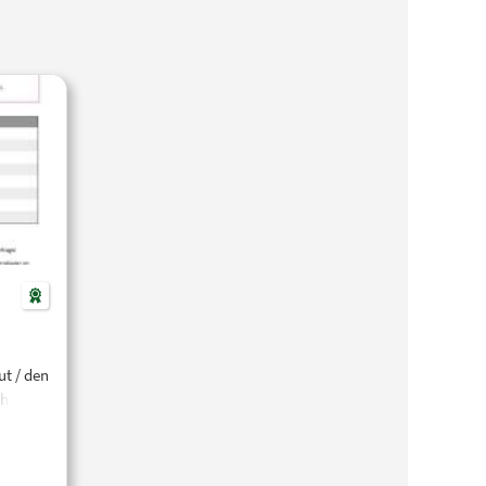
ut / den
htig in