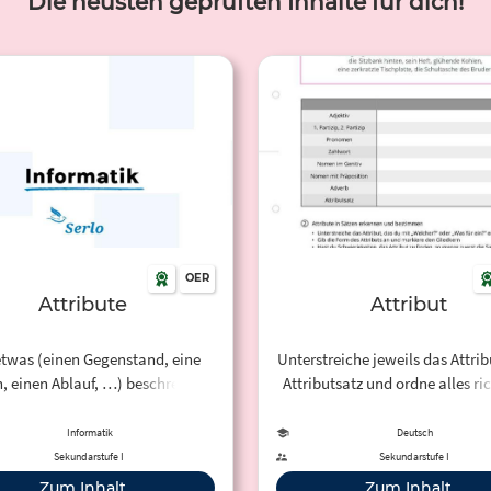
Die neusten geprüften Inhalte für dich!
OER
Attribute
Attribut
twas (einen Gegenstand, eine
Unterstreiche jeweils das Attrib
, einen Ablauf, …) beschreiben
Attributsatz und ordne alles ric
 können, nennt man dessen
die Zeilen ein.
chaften. In der Informatik geht
Informatik
Deutsch
auch darum, Dinge mit ihren
Sekundarstufe I
Sekundarstufe I
genschaften zu beschreiben.
Zum Inhalt
Zum Inhalt