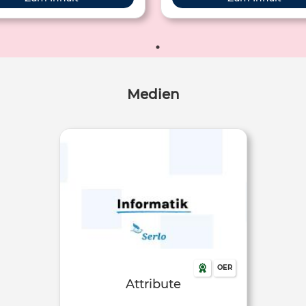
schaften nennt man Attribute.
Medien
OER
Attribute