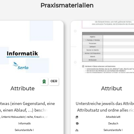
Praxismaterialien
OER
Attribute
Attribut
twas (einen Gegenstand, eine
Unterstreiche jeweils das Attrib
, einen Ablauf, …) beschreiben
Attributsatz und ordne alles ric
 können, nennt man dessen
die Zeilen ein.
, Unterrichtsbaustein/-reihe, Kreative, offene
Arbeitsblatt
Aktivität
chaften. In der Informatik geht
Informatik
Deutsch
auch darum, Dinge mit ihren
Sekundarstufe I
Sekundarstufe I