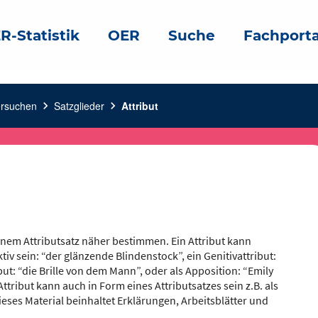
R-Statistik
OER
Suche
Fachporta
ersuchen
chevron_right
Satzglieder
chevron_right
Attribut
einem Attributsatz näher bestimmen. Ein Attribut kann
v sein: “der glänzende Blindenstock”, ein Genitivattribut:
ibut: “die Brille von dem Mann”, oder als Apposition: “Emily
ttribut kann auch in Form eines Attributsatzes sein z.B. als
ieses Material beinhaltet Erklärungen, Arbeitsblätter und