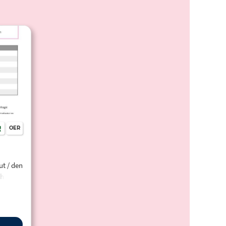
OER
ut / den
htig in