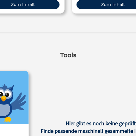
genschaften zu beschreiben.
Zum Inhalt
Zum Inhalt
schaften nennt man Attribute.
Tools
Hier gibt es noch keine geprüft
Finde passende maschinell gesammelte In