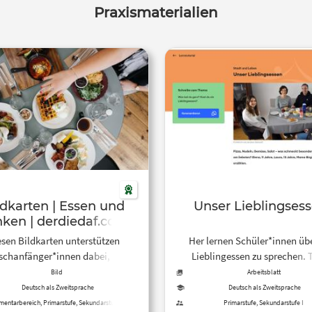
Praxismaterialien
ldkarten | Essen und
Unser Lieblingses
nken | derdiedaf.com
en Bildkarten unterstützen
Her lernen Schüler*innen übe
schanfänger*innen dabei, den
Lieblingessen zu sprechen. T
schatz zum Thema Essen und
Wortschatzerklärungen, Arbeits
Bild
Arbeitsblatt
Trinken zu erlernen.
und Lösungen stehen zum Do
Deutsch als Zweitsprache
Deutsch als Zweitsprache
zur Verfügung.
mentarbereich, Primarstufe, Sekundarstufe I,
Primarstufe, Sekundarstufe I