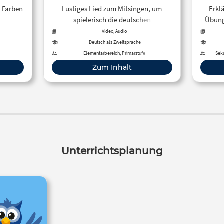
d Farben
Lustiges Lied zum Mitsingen, um
Erkl
spielerisch die deutschen
Übung
Bezeichnungen für verschiedene
ihren 
Video, Audio
Obstsorten zu lernen.
Lebenm
Deutsch als Zweitsprache
Elementarbereich, Primarstufe
Seku
Zum Inhalt
Unterrichtsplanung