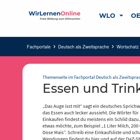
WLO
OE
Fachportale
chevron_right
Deutsch als Zweitsprache
chevron_right
Wortschatz
c
Themenseite im Fachportal Deutsch als Zweitspra
Essen und Trin
„Das Auge isst mit“ sagt ein deutsches Sprich
das Essen auch lecker aussieht. Die Wörter für
Einkaufen findest du meistens ein Schild dazu.
etwas möchte, zum Beispiel „1 Liter Milch, 20
Dose Mais”. Schreib eine Einkaufsliste und sch
Wendungen findest du hier und auf der DaZ-Sta