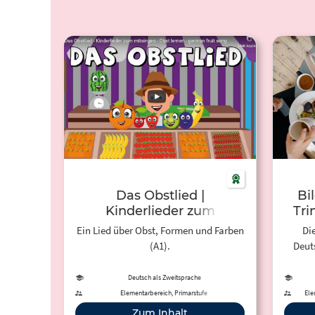
Das Obstlied |
Bi
Kinderlieder zum
Tri
Mitsingen
Ein Lied über Obst, Formen und Farben
Dies
(A1).
Deut
Wort
Deutsch als Zweitsprache
Elementarbereich, Primarstufe
Ele
Sekun
Zum Inhalt