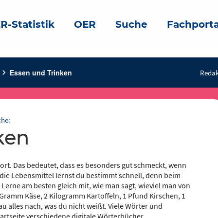
R-Statistik
OER
Suche
Fachporta
hevron_right
Essen und Trinken
Redak
che:
ken
wort. Das bedeutet, dass es besonders gut schmeckt, wenn
 die Lebensmittel lernst du bestimmt schnell, denn beim
 Lerne am besten gleich mit, wie man sagt, wieviel man von
0 Gramm Käse, 2 Kilogramm Kartoffeln, 1 Pfund Kirschen, 1
au alles nach, was du nicht weißt. Viele Wörter und
rtseite verschiedene digitale Wörterbücher.