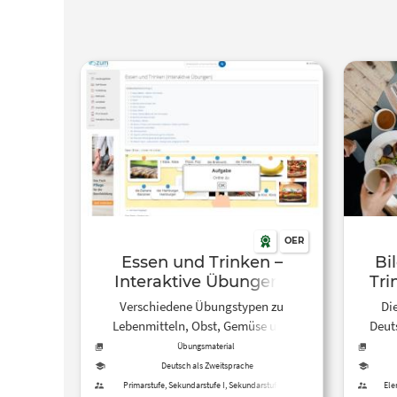
OER
Essen und Trinken –
Bi
Interaktive Übungen |
Tri
ZUM Deutsch Lernen
Verschiedene Übungstypen zu
Dies
Lebenmitteln, Obst, Gemüse und
Deut
Getränken.
Wort
Übungsmaterial
Deutsch als Zweitsprache
Primarstufe, Sekundarstufe I, Sekundarstufe II,
Ele