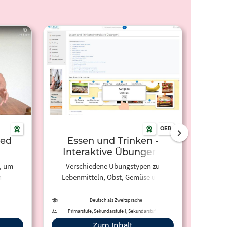
OER
ied
Essen und Trinken -
Das
Interaktive Übungen |
ZUM Deutsch Lernen
, um
Verschiedene Übungstypen zu
Ordnen
n
Lebenmitteln, Obst, Gemüse und
der A
dene
Getränken.
'der'
findes
Deutsch als Zweitsprache
bed
Primarstufe, Sekundarstufe I, Sekundarstufe II,
Seku
Hochschule, Erwachsenenbildung
Singular 
Zum Inhalt