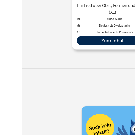
Mitsingen
Ein Lied über Obst, Formen un
(A1).
Video, Audio
Deutsch als Zweitsprache
Elementarbereich, Primarstufe
Zum Inhalt