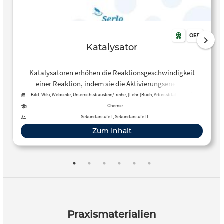
OER
Katalysator
Katalysatoren erhöhen die Reaktionsgeschwindigkeit
einer Reaktion, indem sie die Aktivierungsenergie
heruntersetzen. Katalysatoren werden selber dabei nicht
Bild, Wiki, Webseite, Unterrichtsbaustein/-reihe, (Lehr-)Buch, Arbeitsblatt, Kreative,
offene Aktivität, Tool, Kurs
verbraucht, können also immer wieder eingesetzt werden.
Chemie
Sekundarstufe I, Sekundarstufe II
Zum Inhalt
Praxismaterialien