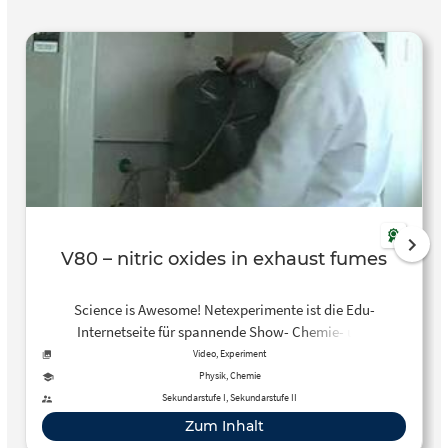
V80 – nitric oxides in exhaust fumes
Science is Awesome! Netexperimente ist die Edu-
Internetseite für spannende Show- Chemie- und
Physikexperimente mit hunderten Videos, Chemie
Video, Experiment
Experimenten, Physik Freihandversuchen und einer
Physik, Chemie
riesigen Community an begeisterten
Sekundarstufe I, Sekundarstufe II
Naturwissenschaftlern.
Zum Inhalt
[informations4sciencemultiplicators] Informationen,