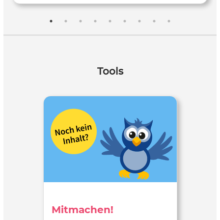
Hinweise und Anleitung zu diesem Versuchsvideo findest
Du auf http://netexperimente.de/chemie/80.html Viele
weitere spannende Experimente findest Du auf
http://www.netexperimente.de
[informationsabouttheproject] Folge netexperimente auf
google+
Tools
https://plus.google.com/u/0/b/116401420436467621138/
Folge netexperimente auf facebook
https://www.facebook.com/pages/Hands-on-experiments-
netexperimentede/118454044844298?sk=wall Werde Teil
der netexperimente Community auf
http://forum.netchemie.de/ oder
http://forum.netphysik.de/ Dr. Sven Sommer & das
netexperimente.de Team
Mitmachen!