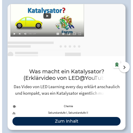
Was macht ein Katalysator?
(Erklärvideo von LED@YouTube)
Das Video von LED Learning every day erklärt anschaulich
und kompakt, was ein Katalysator eigentlich macht und
wie er chemische Reaktionen beeinflusst. In verständlicher
Weise wird das Grundprinzip der Katalyse dargestellt:
Chemie
Katalysatoren beschleunigen chemische Reaktionen, ohne
Sekundarstufe I, Sekundarstufe II
dabei selbst verbraucht zu werden. Das Video erläutert die
Zum Inhalt
Funktionsweise durch das Herabsetzen der
Aktivierungsenergie und veranschaulicht dies mit