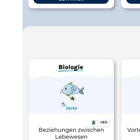
Griechischen und bedeutet
Schä
„Zusammenleben“. Dabei versorgt die
nenn
Alge den Pilz mit Nährstoffen, die er
nicht selbst herstellen kann. Der Pilz
gibt der Alge Halt und versorgt sie mit
Wasser, da sie keine Wurzeln hat. So
helfen sich beide gegenseitig. In
diesem Klexikon-Artikel können sich
die Schüler*innen über die
wesentlichen Merkmale dieser
Symbiose informieren.
OER
Beziehungen zwischen
Vort
Lebewesen