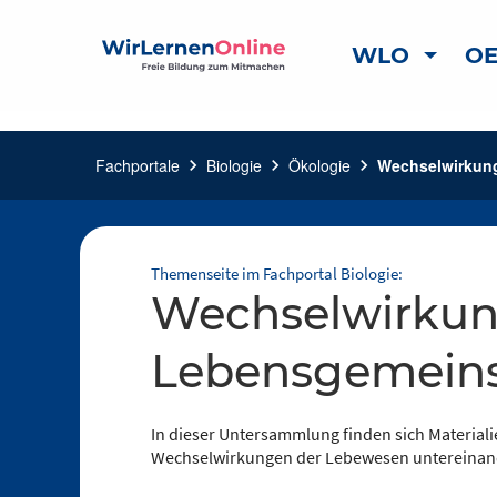
WLO
OE
Fachportale
chevron_right
Biologie
chevron_right
Ökologie
chevron_right
Wechselwirkun
Themenseite im Fachportal Biologie:
Wechselwirkungen und
Lebensgemeins
In dieser Untersammlung finden sich Materia
Wechselwirkungen der Lebewesen untereinand