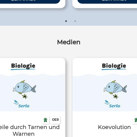
dlingen. Das große Lebewesen
Artikel findest Du die wichtigst
t man „Wirt“, es kann auch ein
für den Unterricht.
Mensch sein.
Medien
OER
eile durch Tarnen und
Koevolution
Warnen