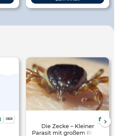
en Infos
Beispiel Arbeitsblätter und
Experimentieranleitungen.
OER
Die Zecke – Kleiner
Wie 
Parasit mit großem Risiko
in 