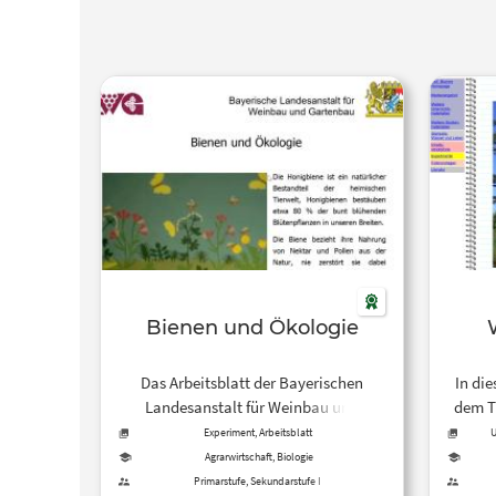
Bienen und Ökologie
Das Arbeitsblatt der Bayerischen
In die
Landesanstalt für Weinbau und
dem T
Gartenbau stellt die experimentelle
w
Experiment, Arbeitsblatt
U
Untersuchung der ökologischen
phys
Agrarwirtschaft, Biologie
Beziehungen der Honigbiene, auch im
Wassre
Primarstufe, Sekundarstufe I