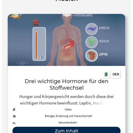
OER
Drei wichtige Hormone für den
Stoffwechsel
Hunger und Körpergewicht werden durch diese drei
wichtigen Hormone beeinflusst: Leptin, Insulin und
Ghrelin. Gemeinsam regulieren sie maßgeblich unseren
Video
Stoffwechsel.
Biologie, Ernährung und Hauswirtschaft
Sekundarstufe I
Zum Inhalt