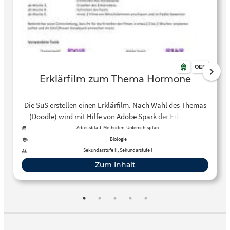
OER
Erklärfilm zum Thema Hormone
Die SuS erstellen einen Erklärfilm. Nach Wahl des Themas
(Doodle) wird mit Hilfe von Adobe Spark der Erklärfilm
erstellt. Die einzelnen Filme werden dann in einem Padlet
Arbeitsblatt, Methoden, Unterrichtsplan
von den SuS kollaborativ bewertet/kommentiert.
Biologie
Sekundarstufe II, Sekundarstufe I
Zum Inhalt