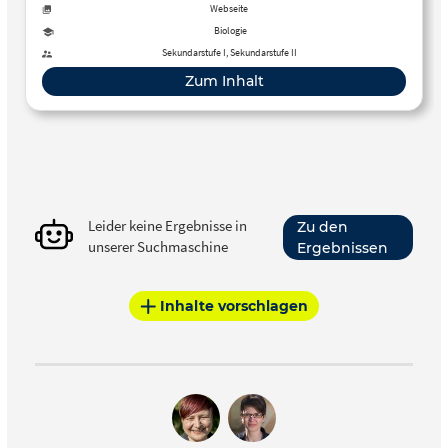
sondern beeinflussen auch unseren Geist.
Webseite
Biologie
Sekundarstufe I, Sekundarstufe II
Zum Inhalt
Leider keine Ergebnisse in
Zu den
unserer Suchmaschine
Ergebnissen
Inhalte vorschlagen