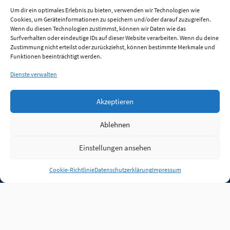
Um dir ein optimales Erlebnis zu bieten, verwenden wir Technologien wie
Cookies, um Geräteinformationen zu speichern und/oder darauf zuzugreifen.
Wenn du diesen Technologien zustimmst, können wir Daten wie das
Surfverhalten oder eindeutige IDs auf dieser Website verarbeiten. Wenn du deine
Zustimmung nicht erteilst oder zurückziehst, können bestimmte Merkmale und
Funktionen beeinträchtigt werden.
Dienste verwalten
Akzeptieren
Ablehnen
Einstellungen ansehen
Anmelden
Cookie-Richtlinie
Datenschutzerklärung
Impressum
Jobs
Partner
FAQ
Quellen
Qualitätssicherung
WLO Beirat
Kontakt
Impressum
Datenschutz
Plug-in