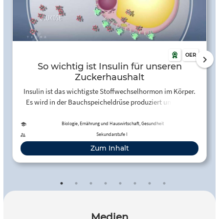
OER
So wichtig ist Insulin für unseren
Zuckerhaushalt
Insulin ist das wichtigste Stoffwechselhormon im Körper.
Es wird in der Bauchspeicheldrüse produziert und in die
Blutbahnen abgegeben, die es zu allen anderen Zellen
transportieren.
Biologie, Ernährung und Hauswirtschaft, Gesundheit
Sekundarstufe I
Zum Inhalt
Medien