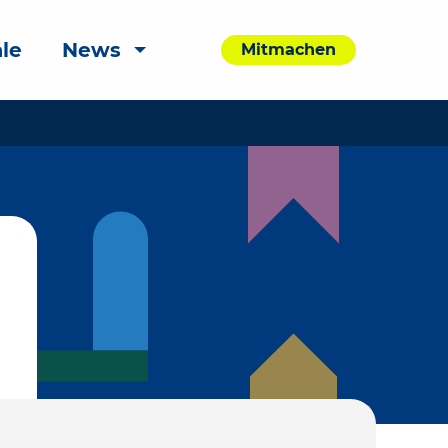
le
News
Mitmachen