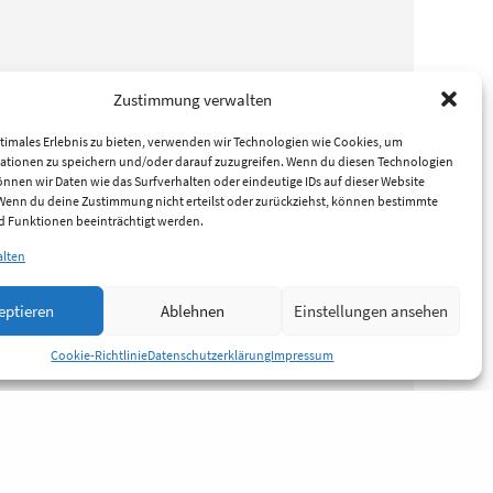
Zustimmung verwalten
timales Erlebnis zu bieten, verwenden wir Technologien wie Cookies, um
ationen zu speichern und/oder darauf zuzugreifen. Wenn du diesen Technologien
nnen wir Daten wie das Surfverhalten oder eindeutige IDs auf dieser Website
 Wenn du deine Zustimmung nicht erteilst oder zurückziehst, können bestimmte
 Funktionen beeinträchtigt werden.
alten
eptieren
Ablehnen
Einstellungen ansehen
Cookie-Richtlinie
Datenschutzerklärung
Impressum