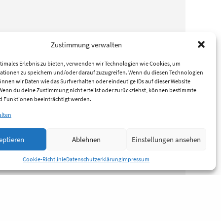
Zustimmung verwalten
timales Erlebnis zu bieten, verwenden wir Technologien wie Cookies, um
ationen zu speichern und/oder darauf zuzugreifen. Wenn du diesen Technologien
nnen wir Daten wie das Surfverhalten oder eindeutige IDs auf dieser Website
 Wenn du deine Zustimmung nicht erteilst oder zurückziehst, können bestimmte
 Funktionen beeinträchtigt werden.
alten
eptieren
Ablehnen
Einstellungen ansehen
Cookie-Richtlinie
Datenschutzerklärung
Impressum