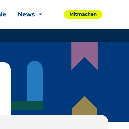
le
News
Mitmachen