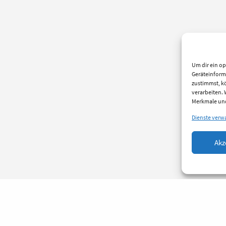
Um dir ein op
Geräteinform
zustimmst, kö
verarbeiten.
Merkmale und
Dienste verw
Akz