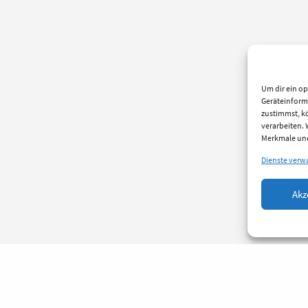
Um dir ein op
Geräteinform
zustimmst, kö
verarbeiten.
Merkmale und
Dienste verw
Akz