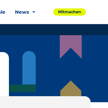
le
News
Mitmachen