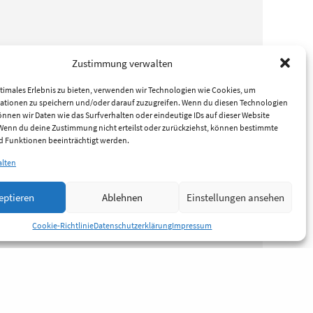
Zustimmung verwalten
timales Erlebnis zu bieten, verwenden wir Technologien wie Cookies, um
ationen zu speichern und/oder darauf zuzugreifen. Wenn du diesen Technologien
nnen wir Daten wie das Surfverhalten oder eindeutige IDs auf dieser Website
 Wenn du deine Zustimmung nicht erteilst oder zurückziehst, können bestimmte
 Funktionen beeinträchtigt werden.
alten
eptieren
Ablehnen
Einstellungen ansehen
Cookie-Richtlinie
Datenschutzerklärung
Impressum