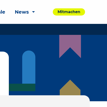
le
News
Mitmachen