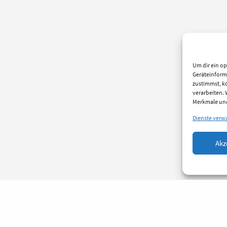
Um dir ein op
Geräteinform
zustimmst, kö
verarbeiten.
Merkmale und
Dienste verw
Akz