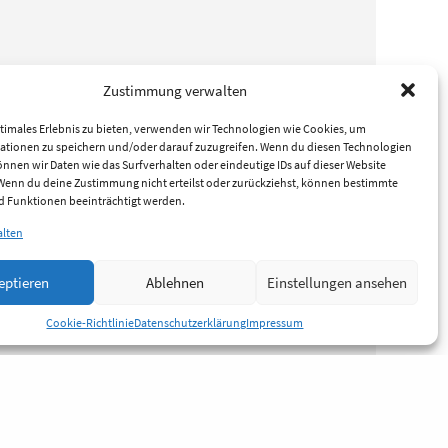
Zustimmung verwalten
timales Erlebnis zu bieten, verwenden wir Technologien wie Cookies, um
ationen zu speichern und/oder darauf zuzugreifen. Wenn du diesen Technologien
nnen wir Daten wie das Surfverhalten oder eindeutige IDs auf dieser Website
 Wenn du deine Zustimmung nicht erteilst oder zurückziehst, können bestimmte
 Funktionen beeinträchtigt werden.
alten
eptieren
Ablehnen
Einstellungen ansehen
Cookie-Richtlinie
Datenschutzerklärung
Impressum