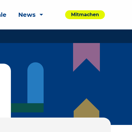
le
News
Mitmachen