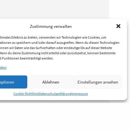
Zustimmung verwalten
timales Erlebnis zu bieten, verwenden wir Technologien wie Cookies, um
ationen zu speichern und/oder darauf zuzugreifen. Wenn du diesen Technologien
nnen wir Daten wie das Surfverhalten oder eindeutige IDs auf dieser Website
 Wenn du deine Zustimmung nicht erteilst oder zurückziehst, können bestimmte
 Funktionen beeinträchtigt werden.
alten
eptieren
Ablehnen
Einstellungen ansehen
Cookie-Richtlinie
Datenschutzerklärung
Impressum