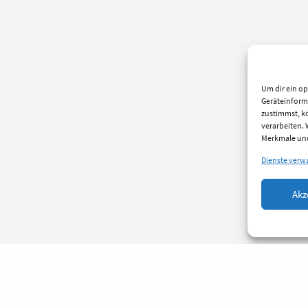
Um dir ein op
Geräteinform
zustimmst, kö
verarbeiten.
Merkmale und
Dienste verw
Akz