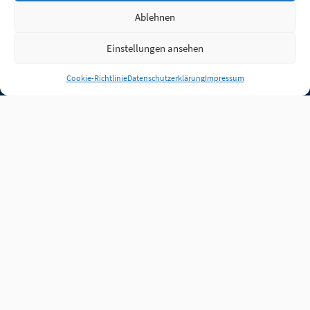
Ablehnen
Einstellungen ansehen
Anmelden
Cookie-Richtlinie
Datenschutzerklärung
Impressum
Jobs
Partner
FAQ
Quellen
Qualitätssicherung
WLO Beirat
Kontakt
Impressum
Datenschutz
Plug-in
Cookie-Richtlinie (EU)
Unsere Inhalte stehen
unter der Lizenz
CC BY
4.0
.
Für Inhalte von Partnern
achten Sie bitte auf die
Lizenzbedingungen der
verlinkten Webseiten.