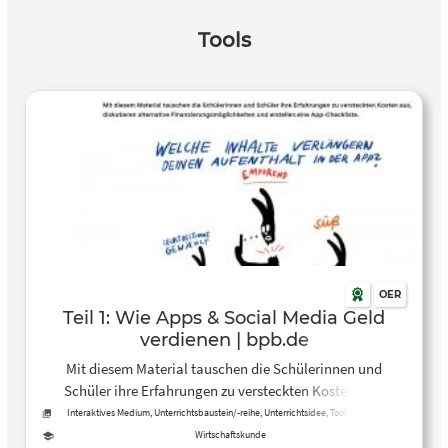
Tools
OER
Teil 1: Wie Apps & Social Media Geld
verdienen | bpb.de
Mit diesem Material tauschen die Schülerinnen und
Schüler ihre Erfahrungen zu versteckten Kosten aus,
diskutieren alternative Finanzierungsmöglichkeiten und
Interaktives Medium, Unterrichtsbaustein/-reihe, Unterrichtsidee, Tool, Methoden
erstellen eine App-Checkliste.
Wirtschaftskunde