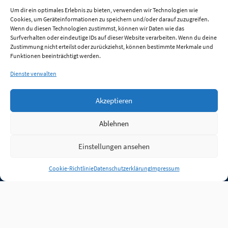
Um dir ein optimales Erlebnis zu bieten, verwenden wir Technologien wie
Cookies, um Geräteinformationen zu speichern und/oder darauf zuzugreifen.
Wenn du diesen Technologien zustimmst, können wir Daten wie das
Surfverhalten oder eindeutige IDs auf dieser Website verarbeiten. Wenn du deine
Zustimmung nicht erteilst oder zurückziehst, können bestimmte Merkmale und
Funktionen beeinträchtigt werden.
Dienste verwalten
Akzeptieren
Ablehnen
Einstellungen ansehen
Anmelden
Cookie-Richtlinie
Datenschutzerklärung
Impressum
Jobs
Partner
FAQ
Quellen
Qualitätssicherung
WLO Beirat
Kontakt
Impressum
Datenschutz
Plug-in