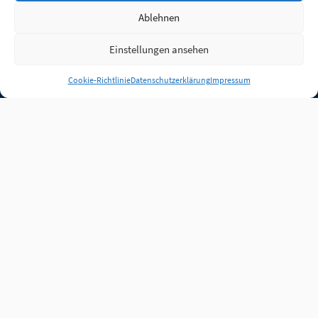
Ablehnen
Einstellungen ansehen
Anmelden
Cookie-Richtlinie
Datenschutzerklärung
Impressum
Jobs
Partner
FAQ
Quellen
Qualitätssicherung
WLO Beirat
Kontakt
Impressum
Datenschutz
Plug-in
Cookie-Richtlinie (EU)
Unsere Inhalte stehen
unter der Lizenz
CC BY
4.0
.
Für Inhalte von Partnern
achten Sie bitte auf die
Lizenzbedingungen der
verlinkten Webseiten.